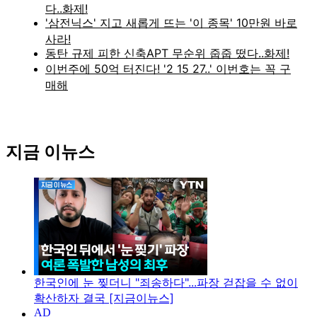
지금 이뉴스
한국인에 눈 찢더니 "죄송하다"...파장 걷잡을 수 없이
확산하자 결국 [지금이뉴스]