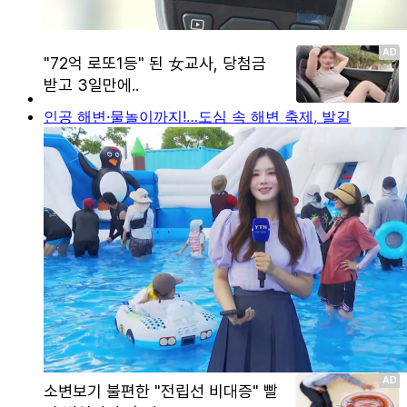
인공 해변·물놀이까지!…도심 속 해변 축제, 발길