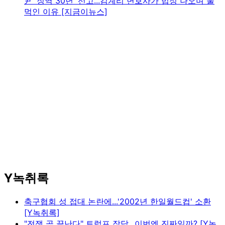
尹 '징역 30년' 선고...김계리 변호사가 법정 나오며 울
먹인 이유 [지금이뉴스]
Y녹취록
축구협회 성 접대 논란에...'2002년 한일월드컵' 소환
[Y녹취록]
"전쟁 곧 끝난다" 트럼프 장담...이번엔 진짜일까? [Y녹