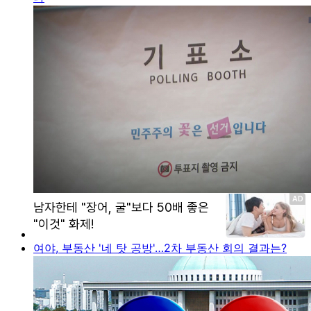
여야, 부동산 '네 탓 공방'…2차 부동산 회의 결과는?