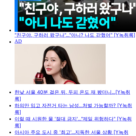
"친구야, 구하러 왔구나"..."아니? 나도 갇혔어" [Y녹취록]
한낮 서울 40분 걸은 뒤, 두피 온도 재 봤더니...[Y녹취
록]
하의만 입고 자전거 타는 남성...처벌 가능할까? [Y녹취
록]
이럴 때 시원한 물 '절대 금지'..."제일 위험하다" [Y녹취
록]
아시아 주요 도시 중 '최고'...지독한 서울 상황 [Y녹취