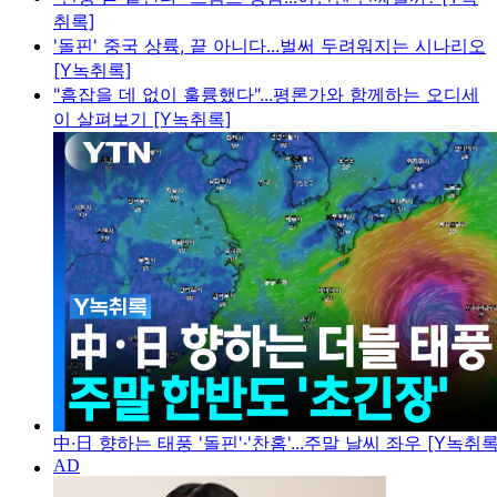
취록]
'돌핀' 중국 상륙, 끝 아니다...벌써 두려워지는 시나리오
[Y녹취록]
"흠잡을 데 없이 훌륭했다"...평론가와 함께하는 오디세
이 살펴보기 [Y녹취록]
中·日 향하는 태풍 '돌핀'·'찬홈'...주말 날씨 좌우 [Y녹취록