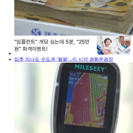
입추 지나도 수도권 '펄펄'…이 시각 광화문광장