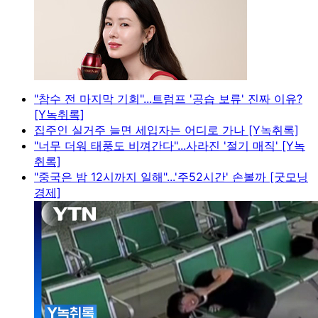
"참수 전 마지막 기회"...트럼프 '공습 보류' 진짜 이유?
[Y녹취록]
집주인 실거주 늘면 세입자는 어디로 가나 [Y녹취록]
"너무 더워 태풍도 비껴간다"...사라진 '절기 매직' [Y녹
취록]
"중국은 밤 12시까지 일해"...'주52시간' 손볼까 [굿모닝
경제]