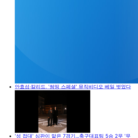
안효섭·칼리드, '썸띵 스페셜' 뮤직비디오 베일 벗었다
'성 접대' 심판이 맡은 7경기...축구대표팀 5승 2무 '무