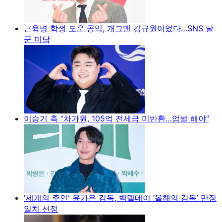
근육병 학생 도운 공익, 개그맨 김규원이었다…SNS 달
군 미담
이승기 측 “차가원, 105억 전세금 미반환…엄벌 해야”
'세계의 주인' 윤가은 감독, 벡델데이 ‘올해의 감독’ 만장
일치 선정