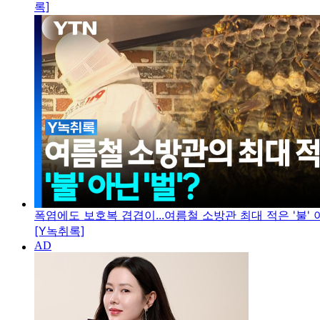
록]
폭염에도 보호복 겹겹이...여름철 소방관 최대 적은 '불' 아
[Y녹취록]