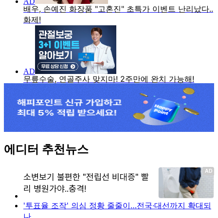
에디터 추천뉴스
'투표율 조작' 의심 정황 줄줄이…전국·대선까지 확대되
나