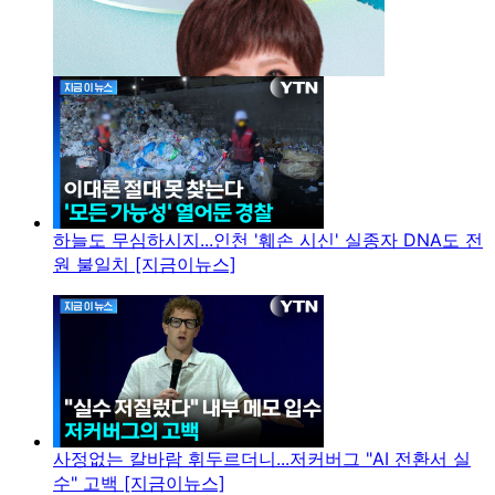
하늘도 무심하시지...인천 '훼손 시신' 실종자 DNA도 전
원 불일치 [지금이뉴스]
사정없는 칼바람 휘두르더니...저커버그 "AI 전환서 실
수" 고백 [지금이뉴스]