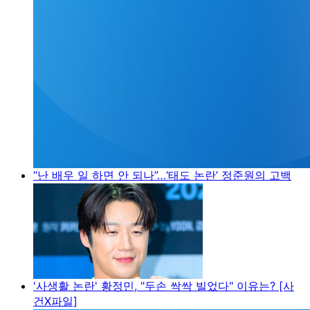
“난 배우 일 하면 안 되나”…‘태도 논란’ 정준원의 고백
'사생활 논란' 황정민, "두손 싹싹 빌었다" 이유는? [사
건X파일]