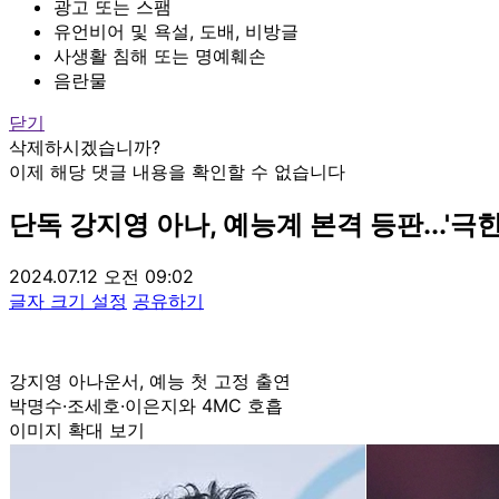
광고 또는 스팸
유언비어 및 욕설, 도배, 비방글
사생활 침해 또는 명예훼손
음란물
닫기
삭제하시겠습니까?
이제 해당 댓글 내용을 확인할 수 없습니다
단독
강지영 아나, 예능계 본격 등판...'극
2024.07.12 오전 09:02
글자 크기 설정
공유하기
강지영 아나운서, 예능 첫 고정 출연
박명수·조세호·이은지와 4MC 호흡
이미지 확대 보기