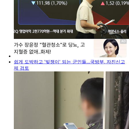
쉽게 도박하고 '빚쟁이' 되는 군인들…국방부, 자진신고
제 검토