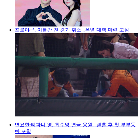
프로야구, 이틀간 전 경기 취소...폭염 대책 마련 고심
변요한·티파니 영, 최수영 연극 응원…결혼 후 첫 부부동
반 포착