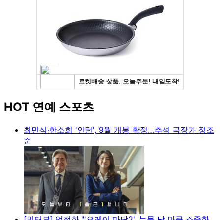
HOT 연예 스포츠
최민식·한소희 '인턴', 9월 개봉 확정…추석 극장가 정조
준
[인터뷰] 엄정화 "'오케이 마담2', 눈물 날 만큼 소중한