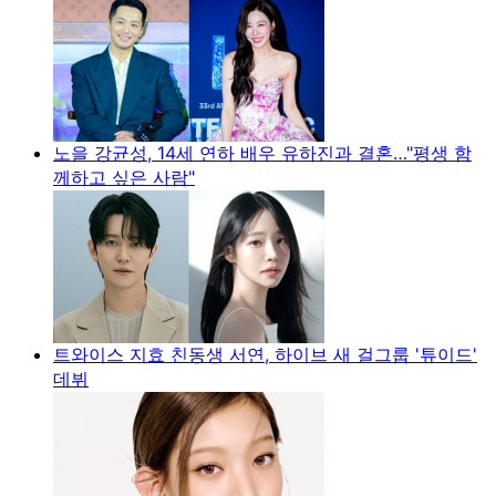
노을 강균성, 14세 연하 배우 유하진과 결혼…"평생 함
께하고 싶은 사람"
트와이스 지효 친동생 서연, 하이브 새 걸그룹 '튜이드'
데뷔