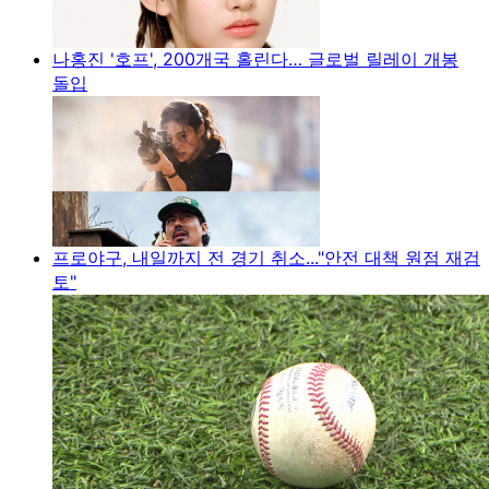
나홍진 '호프', 200개국 홀린다… 글로벌 릴레이 개봉
돌입
프로야구, 내일까지 전 경기 취소..."안전 대책 원점 재검
토"