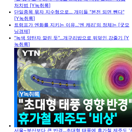
처치법 [Y녹취록]
단일종목 묶자 지수형으로... 개미들 "본전 되면 뺀다"
[Y녹취록]
트럼프가 엔화를 지키는 이유...'엔 캐리'의 정체는 [굿모
닝경제]
"녹색 양탄자 깔린 듯"...개구리밥으로 뒤덮인 강줄기 [Y
녹취록]
서울~부산보다 큰 반경...초대형 태풍에 휴가철 제주도 '초