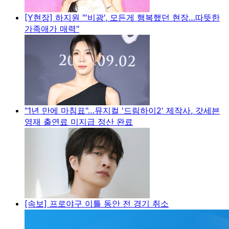
[Y현장] 하지원 "'비광', 모든게 행복했던 현장…따뜻한
가족애가 매력"
"1년 만에 마침표"…뮤지컬 '드림하이2' 제작사, 갓세븐
영재 출연료 미지급 정산 완료
[속보] 프로야구 이틀 동안 전 경기 취소