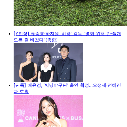
[Y현장] 류승룡·하지원 '비광' 감독 "영화 위해 간·쓸개
모든 걸 바쳤다"(종합)
[단독] 배윤경, ’써닝야구단‘ 출연 확정…오정세·전혜진
과 호흡