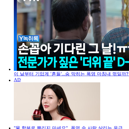
이 날부터 기압계 '흔들'...숨 막히는 폭염 마침내 꺾일까?
"물 함부로 뿌리지 마세요"...폭염 속 사람 살리는 응급