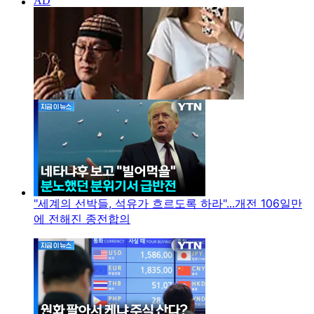
"세계의 선박들, 석유가 흐르도록 하라"...개전 106일만
에 전해진 종전합의