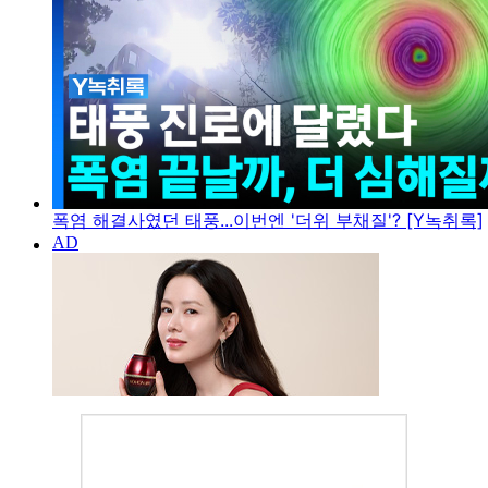
폭염 해결사였던 태풍...이번엔 '더위 부채질'? [Y녹취록]