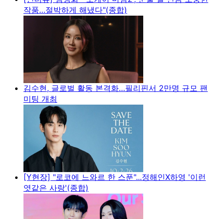
작품…절박하게 해냈다"(종합)
김수현, 글로벌 활동 본격화…필리핀서 2만명 규모 팬
미팅 개최
[Y현장] "로코에 느와르 한 스푼"...정해인X하영 '이런
엿같은 사랑'(종합)