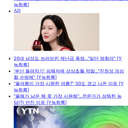
녹취록]
20대 남성도 쓰러뜨린 재난급 폭염..."일단 멈춰야" [Y
녹취록]
'부산 돌려차기' 피해자에 상상초월 막말..."진정성 의심
할 수밖에" [Y녹취록]
"올여름이 가장 시원한 여름?" 50도 경고 나온 이유 [Y
녹취록]
"올해가 남은 해 중 가장 시원해"...전문가가 섬뜩한 농
담(?) 던진 이유 [Y녹취록]