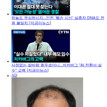
하늘도 무심하시지...인천 '훼손 시신' 실종자 DNA도 전
원 불일치 [지금이뉴스]
사정없는 칼바람 휘두르더니...저커버그 "AI 전환서 실
수" 고백 [지금이뉴스]