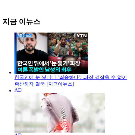
지금 이뉴스
한국인에 눈 찢더니 "죄송하다"...파장 걷잡을 수 없이
확산하자 결국 [지금이뉴스]