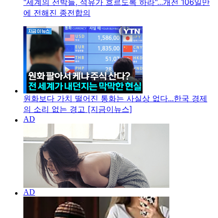
"세계의 선박들, 석유가 흐르도록 하라"...개전 106일만
에 전해진 종전합의
원화보다 가치 떨어진 통화는 사실상 없다...한국 경제
의 소리 없는 경고 [지금이뉴스]