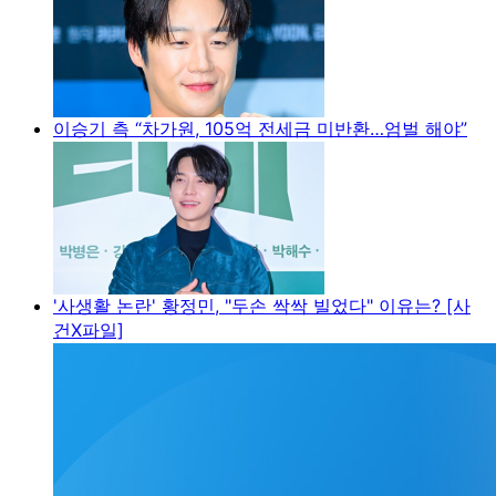
이승기 측 “차가원, 105억 전세금 미반환…엄벌 해야”
'사생활 논란' 황정민, "두손 싹싹 빌었다" 이유는? [사
건X파일]