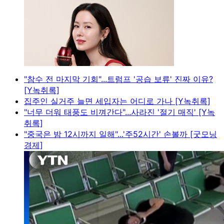
"참수 전 마지막 기회"...트럼프 '공습 보류' 진짜 이유?
[Y녹취록]
집주인 실거주 늘면 세입자는 어디로 가나 [Y녹취록]
"너무 더워 태풍도 비껴간다"...사라진 '절기 매직' [Y녹
취록]
"중국은 밤 12시까지 일해"...'주52시간' 손볼까 [굿모닝
경제]