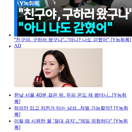
"친구야, 구하러 왔구나"..."아니? 나도 갇혔어" [Y녹취록]
한낮 서울 40분 걸은 뒤, 두피 온도 재 봤더니...[Y녹취
록]
하의만 입고 자전거 타는 남성...처벌 가능할까? [Y녹취
록]
이럴 때 시원한 물 '절대 금지'..."제일 위험하다" [Y녹취
록]