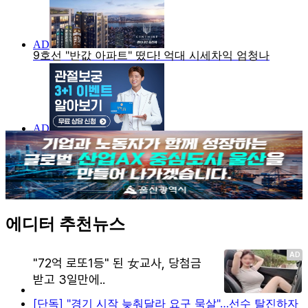
에디터 추천뉴스
[단독] "경기 시작 늦춰달라 요구 묵살"…선수 탈진하자