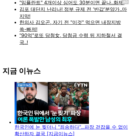
AD
지금 이뉴스
한국인에 눈 찢더니 "죄송하다"...파장 걷잡을 수 없이
확산하자 결국 [지금이뉴스]