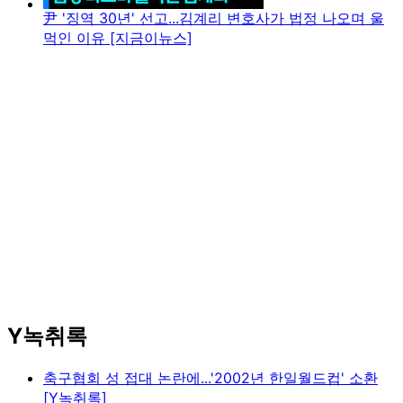
尹 '징역 30년' 선고...김계리 변호사가 법정 나오며 울
먹인 이유 [지금이뉴스]
Y녹취록
축구협회 성 접대 논란에...'2002년 한일월드컵' 소환
[Y녹취록]