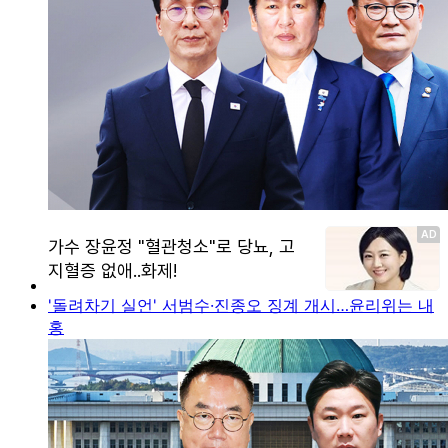
'돌려차기 실언' 서범수·진종오 징계 개시…윤리위는 내
홍