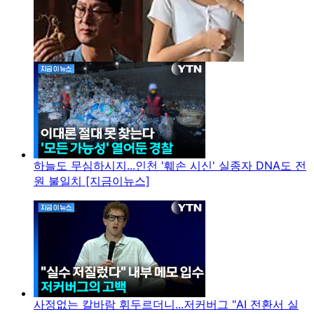
하늘도 무심하시지...인천 '훼손 시신' 실종자 DNA도 전
원 불일치 [지금이뉴스]
사정없는 칼바람 휘두르더니...저커버그 "AI 전환서 실