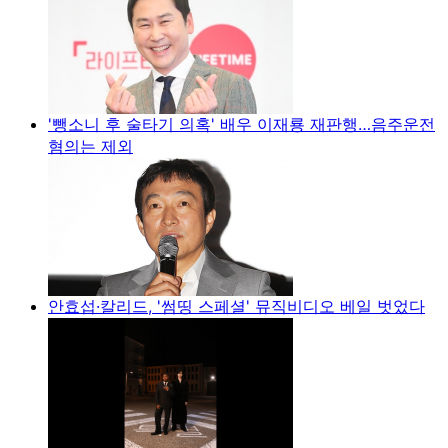
'뺑소니 후 술타기 의혹' 배우 이재룡 재판행…음주운전
혐의는 제외
안효섭·칼리드, '썸띵 스페셜' 뮤직비디오 베일 벗었다