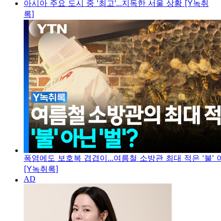
아시아 주요 도시 중 '최고'...지독한 서울 상황 [Y녹취
록]
폭염에도 보호복 겹겹이...여름철 소방관 최대 적은 '불' 아
[Y녹취록]