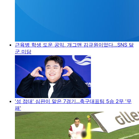
근육병 학생 도운 공익, 개그맨 김규원이었다…SNS 달
군 미담
'성 접대' 심판이 맡은 7경기...축구대표팀 5승 2무 '무
패'