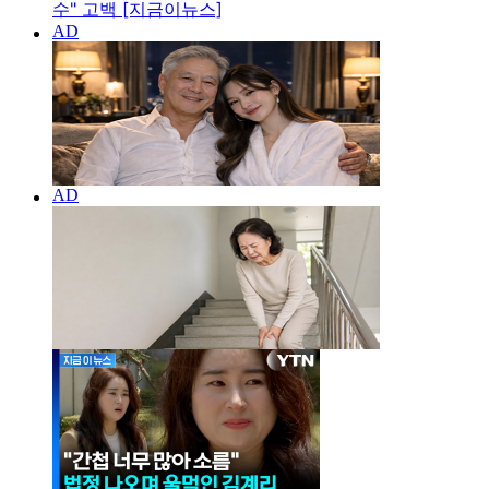
수" 고백 [지금이뉴스]