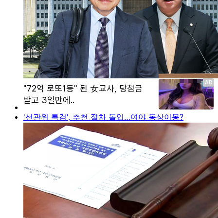
'선관위 특검', 추천 절차 돌입…여야 동상이몽?