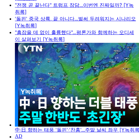
"전쟁 곧 끝난다" 트럼프 장담...이번엔 진짜일까? [Y녹
취록]
'돌핀' 중국 상륙, 끝 아니다...벌써 두려워지는 시나리오
[Y녹취록]
"흠잡을 데 없이 훌륭했다"...평론가와 함께하는 오디세
이 살펴보기 [Y녹취록]
中·日 향하는 태풍 '돌핀'·'찬홈'...주말 날씨 좌우 [Y녹취록