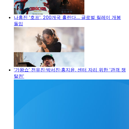
나홍진 '호프', 200개국 홀린다… 글로벌 릴레이 개봉
돌입
'가왕쇼’ 전유진·박서진·홍지윤, 센터 자리 위한 '관객 쟁
탈전'