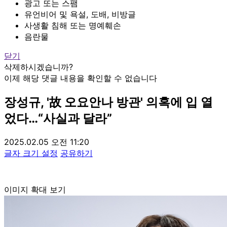
광고 또는 스팸
유언비어 및 욕설, 도배, 비방글
사생활 침해 또는 명예훼손
음란물
닫기
삭제하시겠습니까?
이제 해당 댓글 내용을 확인할 수 없습니다
장성규, '故 오요안나 방관' 의혹에 입 열
었다…“사실과 달라”
2025.02.05 오전 11:20
글자 크기 설정
공유하기
이미지 확대 보기