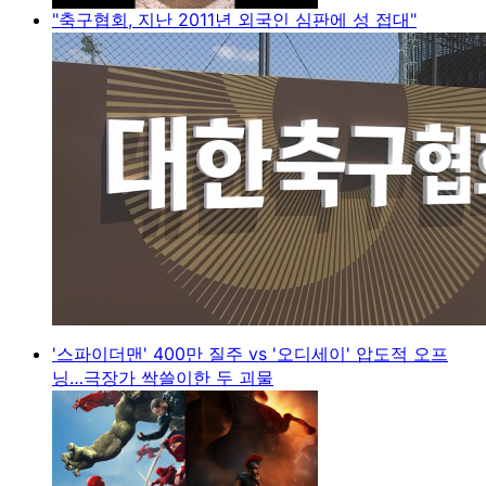
"축구협회, 지난 2011년 외국인 심판에 성 접대"
'스파이더맨' 400만 질주 vs '오디세이' 압도적 오프
닝…극장가 싹쓸이한 두 괴물