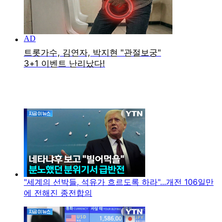
"세계의 선박들, 석유가 흐르도록 하라"...개전 106일만
에 전해진 종전합의