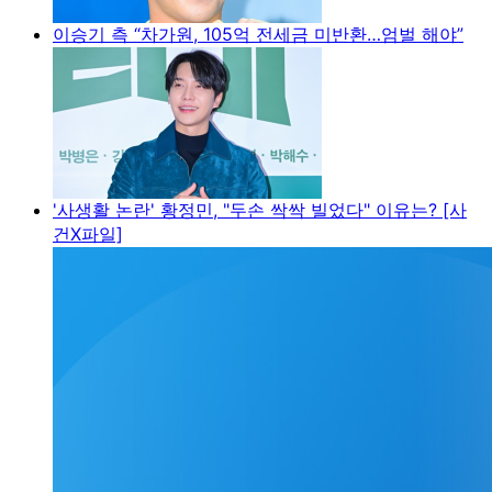
이승기 측 “차가원, 105억 전세금 미반환…엄벌 해야”
'사생활 논란' 황정민, "두손 싹싹 빌었다" 이유는? [사
건X파일]