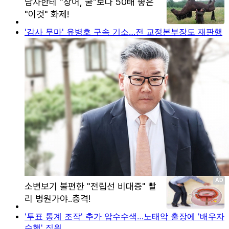
'감사 무마' 유병호 구속 기소…전 교정본부장도 재판행
'투표 통계 조작' 추가 압수수색…노태악 출장에 '배우자
수행' 직원