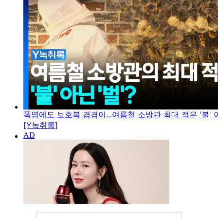
폭염에도 보호복 겹겹이...여름철 소방관 최대 적은 '불' 아
[Y녹취록]