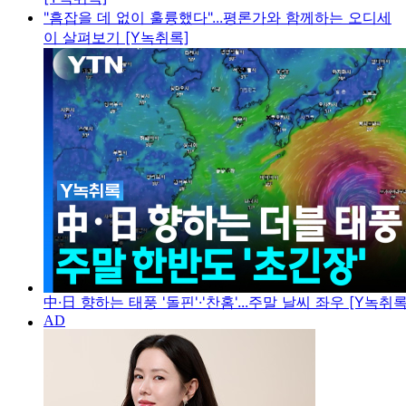
"흠잡을 데 없이 훌륭했다"...평론가와 함께하는 오디세
이 살펴보기 [Y녹취록]
中·日 향하는 태풍 '돌핀'·'찬홈'...주말 날씨 좌우 [Y녹취록