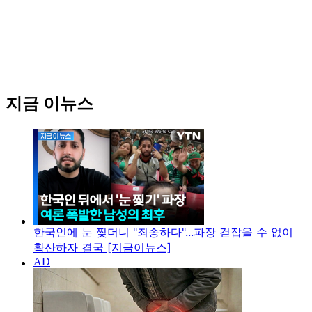
지금 이뉴스
한국인에 눈 찢더니 "죄송하다"...파장 걷잡을 수 없이
확산하자 결국 [지금이뉴스]