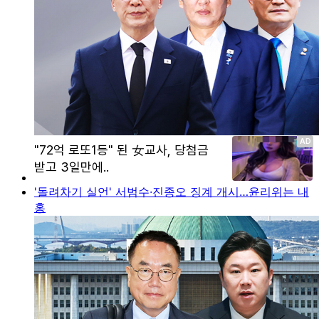
'돌려차기 실언' 서범수·진종오 징계 개시…윤리위는 내
홍