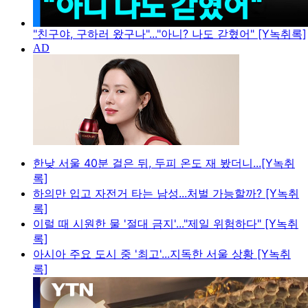
"친구야, 구하러 왔구나"..."아니? 나도 갇혔어" [Y녹취록]
한낮 서울 40분 걸은 뒤, 두피 온도 재 봤더니...[Y녹취
록]
하의만 입고 자전거 타는 남성...처벌 가능할까? [Y녹취
록]
이럴 때 시원한 물 '절대 금지'..."제일 위험하다" [Y녹취
록]
아시아 주요 도시 중 '최고'...지독한 서울 상황 [Y녹취
록]