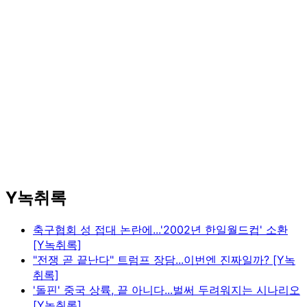
Y녹취록
축구협회 성 접대 논란에...'2002년 한일월드컵' 소환
[Y녹취록]
"전쟁 곧 끝난다" 트럼프 장담...이번엔 진짜일까? [Y녹
취록]
'돌핀' 중국 상륙, 끝 아니다...벌써 두려워지는 시나리오
[Y녹취록]