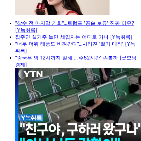
"참수 전 마지막 기회"...트럼프 '공습 보류' 진짜 이유?
[Y녹취록]
집주인 실거주 늘면 세입자는 어디로 가나 [Y녹취록]
"너무 더워 태풍도 비껴간다"...사라진 '절기 매직' [Y녹
취록]
"중국은 밤 12시까지 일해"...'주52시간' 손볼까 [굿모닝
경제]