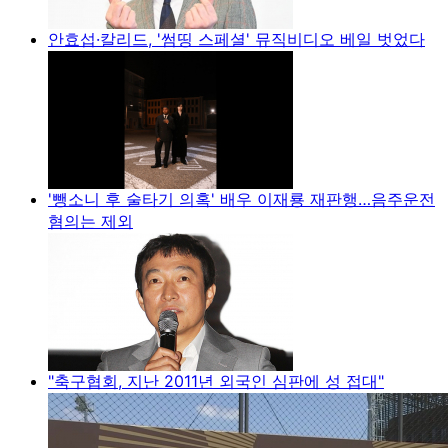
안효섭·칼리드, '썸띵 스페셜' 뮤직비디오 베일 벗었다
'뺑소니 후 술타기 의혹' 배우 이재룡 재판행…음주운전
혐의는 제외
"축구협회, 지난 2011년 외국인 심판에 성 접대"