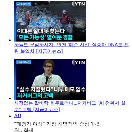
하늘도 무심하시지...인천 '훼손 시신' 실종자 DNA도 전
원 불일치 [지금이뉴스]
사정없는 칼바람 휘두르더니...저커버그 "AI 전환서 실
수" 고백 [지금이뉴스]