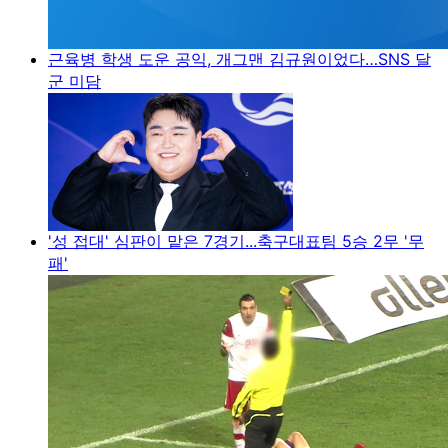
근육병 학생 도운 공익, 개그맨 김규원이었다…SNS 달
군 미담
'성 접대' 심판이 맡은 7경기...축구대표팀 5승 2무 '무
패'