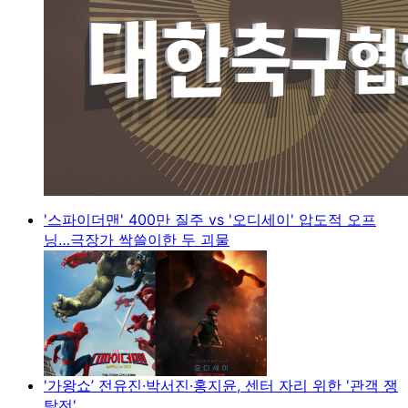
'스파이더맨' 400만 질주 vs '오디세이' 압도적 오프
닝…극장가 싹쓸이한 두 괴물
'가왕쇼’ 전유진·박서진·홍지윤, 센터 자리 위한 '관객 쟁
탈전'