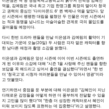
이은샘은 극 중 청담국제고등학교의 흙수저 전학생 김혜인
역을, 김예림은 국내 최고 기업 한명그룹 회장의 딸이자 청국
고 권력의 중심인 '다이아몬드 6' 퀸 백제나 역을 맡았다. 앞
선 시즌에서 팽팽한 대립을 펼쳤던 두 인물은 이번 시즌에서
는 적과 동맹을 넘나드는 아슬아슬한 관계로 극의 몰입도를
끌어올릴 예정이다.
다시 한번 드라마 팬들을 만날 이은샘과 김예림의 활약이 기
대되는 가운데 오늘(20일) 두 사람은 각자 맡은 캐릭터를 향
한 남다른 애정과 촬영 소감을 밝혔다.
이은샘과 김예림은 앞선 시즌에 이어 이번 시즌에도 출연하
게 된 이유와 소감에 대해 "시즌 1을 사랑해 주신 팬들을 향한
보답을 꼭 해드리고 싶어서 출연을 결심했다"라면서 "한 번
더 '청국고'로 시청자 여러분들을 만날 수 있어서 영광”이라
고 덧붙였다.
연기하면서 중점을 둔 부분에 대해 이은샘은 "김혜인이 지닌
다채로운 감정들을 어떻게 하면 더 풍부하게 전달할 수 있을
지 고민을 많이 했다"며 "한층 더 성장한 캐릭터로서 혜인이
미워 보이지 않도록 표현하는 데 집중했다”라고 설명했다.