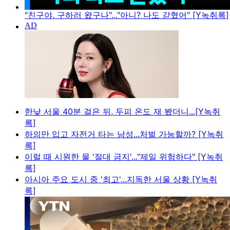
"친구야, 구하러 왔구나"..."아니? 나도 갇혔어" [Y녹취록]
한낮 서울 40분 걸은 뒤, 두피 온도 재 봤더니...[Y녹취
록]
하의만 입고 자전거 타는 남성...처벌 가능할까? [Y녹취
록]
이럴 때 시원한 물 '절대 금지'..."제일 위험하다" [Y녹취
록]
아시아 주요 도시 중 '최고'...지독한 서울 상황 [Y녹취
록]