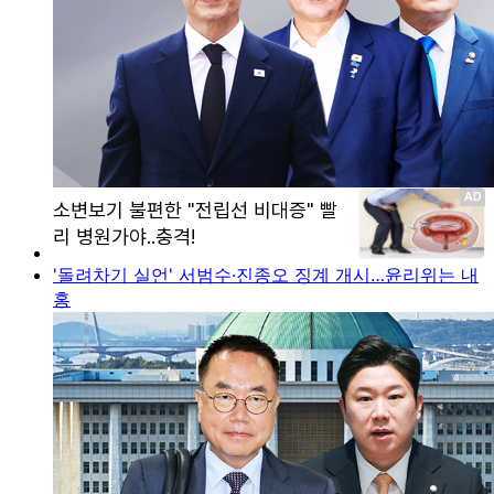
'돌려차기 실언' 서범수·진종오 징계 개시…윤리위는 내
홍