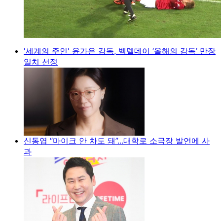
'세계의 주인' 윤가은 감독, 벡델데이 ‘올해의 감독’ 만장
일치 선정
신동엽 “마이크 안 차도 돼”...대학로 소극장 발언에 사
과