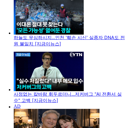
하늘도 무심하시지...인천 '훼손 시신' 실종자 DNA도 전
원 불일치 [지금이뉴스]
사정없는 칼바람 휘두르더니...저커버그 "AI 전환서 실
수" 고백 [지금이뉴스]