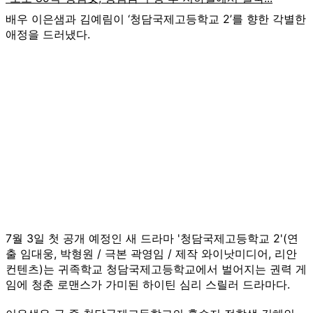
배우 이은샘과 김예림이 ‘청담국제고등학교 2’를 향한 각별한
애정을 드러냈다.
7월 3일 첫 공개 예정인 새 드라마 '청담국제고등학교 2'(연
출 임대웅, 박형원 / 극본 곽영임 / 제작 와이낫미디어, 리안
컨텐츠)는 귀족학교 청담국제고등학교에서 벌어지는 권력 게
임에 청춘 로맨스가 가미된 하이틴 심리 스릴러 드라마다.