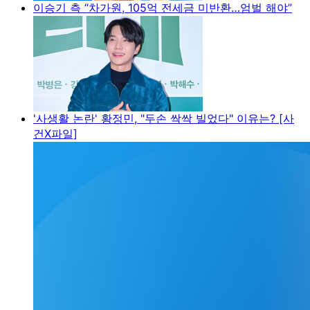
이승기 측 “차가원, 105억 전세금 미반환…엄벌 해야”
'사생활 논란' 황정민, "두손 싹싹 빌었다" 이유는? [사
건X파일]