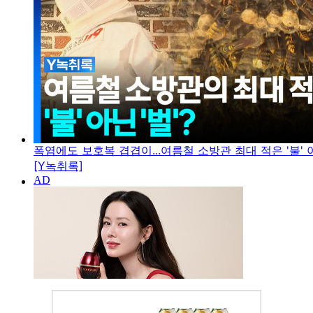
폭염에도 보호복 겹겹이...여름철 소방관 최대 적은 '불' 아
[Y녹취록]