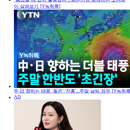
이 살펴보기 [Y녹취록]
中·日 향하는 태풍 '돌핀'·'찬홈'...주말 날씨 좌우 [Y녹취록