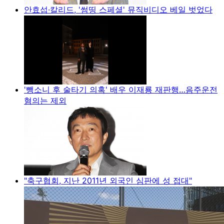
안효섭·칼리드, '썸띵 스페셜' 뮤직비디오 베일 벗었다
'뺑소니 후 술타기 의혹' 배우 이재룡 재판행…음주운전
혐의는 제외
"축구협회, 지난 2011년 외국인 심판에 성 접대"