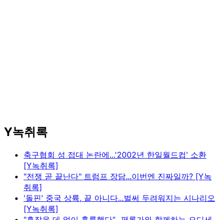
Y녹취록
축구협회 성 접대 논란에...'2002년 한일월드컵' 소환
[Y녹취록]
"전쟁 곧 끝난다" 트럼프 장담...이번엔 진짜일까? [Y녹
취록]
'돌핀' 중국 상륙, 끝 아니다...벌써 두려워지는 시나리오
[Y녹취록]
"흠잡을 데 없이 훌륭했다"...평론가와 함께하는 오디세