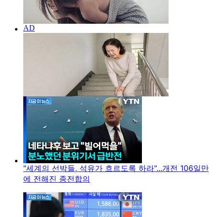
"세계의 선박들, 석유가 흐르도록 하라"...개전 106일만
에 전해진 종전합의