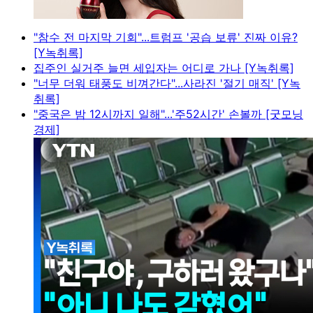
"참수 전 마지막 기회"...트럼프 '공습 보류' 진짜 이유?
[Y녹취록]
집주인 실거주 늘면 세입자는 어디로 가나 [Y녹취록]
"너무 더워 태풍도 비껴간다"...사라진 '절기 매직' [Y녹
취록]
"중국은 밤 12시까지 일해"...'주52시간' 손볼까 [굿모닝
경제]