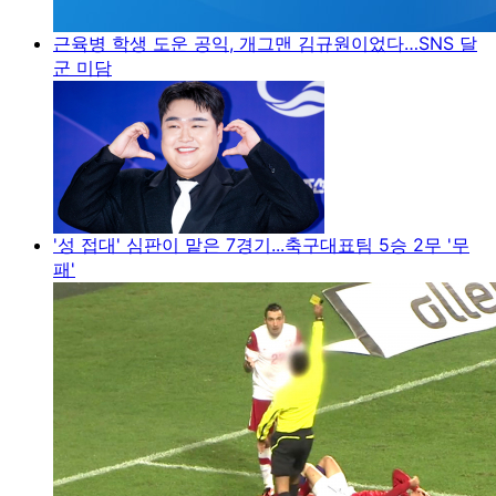
근육병 학생 도운 공익, 개그맨 김규원이었다…SNS 달
군 미담
'성 접대' 심판이 맡은 7경기...축구대표팀 5승 2무 '무
패'