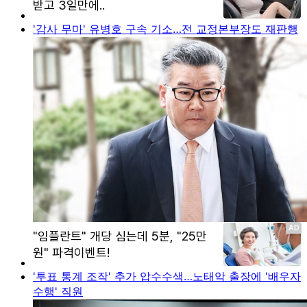
'감사 무마' 유병호 구속 기소…전 교정본부장도 재판행
'투표 통계 조작' 추가 압수수색…노태악 출장에 '배우자
수행' 직원