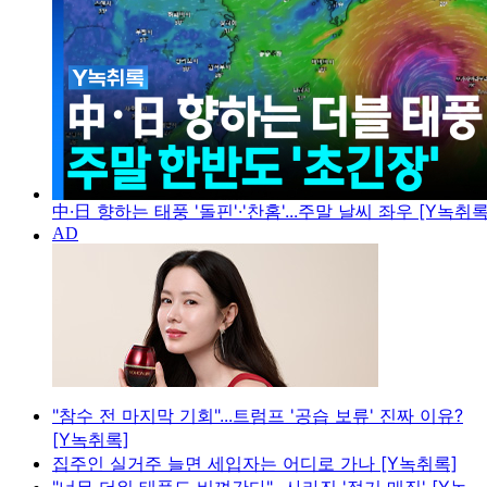
中·日 향하는 태풍 '돌핀'·'찬홈'...주말 날씨 좌우 [Y녹취록
"참수 전 마지막 기회"...트럼프 '공습 보류' 진짜 이유?
[Y녹취록]
집주인 실거주 늘면 세입자는 어디로 가나 [Y녹취록]