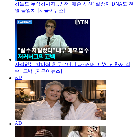
하늘도 무심하시지...인천 '훼손 시신' 실종자 DNA도 전
원 불일치 [지금이뉴스]
사정없는 칼바람 휘두르더니...저커버그 "AI 전환서 실
수" 고백 [지금이뉴스]