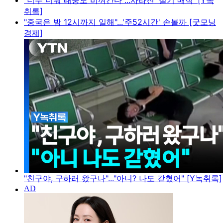
"너무 더워 태풍도 비껴간다"...사라진 '절기 매직' [Y녹
취록]
"중국은 밤 12시까지 일해"...'주52시간' 손볼까 [굿모닝
경제]
"친구야, 구하러 왔구나"..."아니? 나도 갇혔어" [Y녹취록]