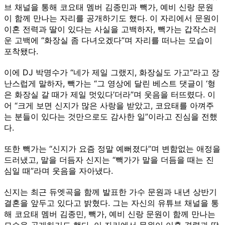
브 채널을 통해 코요태 멤버 김종민과 빽가, 예비 신랑 문원
이 함께 만나는 자리를 공개하기도 했다. 이 자리에서 문원이
이혼 전력과 딸이 있다는 사실을 고백하자, 빽가는 갑작스러
운 고백에 “화장실 좀 다녀오겠다”며 자리를 떠나는 모습이
포착됐다.
이에 DJ 박명수가 “네가 제일 그랬지, 화장실도 가고”라고 장
난스럽게 말하자, 빽가는 “그 영상에 달린 베스트 댓글이 ‘형
은 화장실 갈 때가 제일 멋있다’더라”며 웃음을 터뜨렸다. 이
어 “크게 보면 신지가 많은 사랑을 받았고, 코요태를 아껴주
는 분들이 있다는 것만으로도 감사한 일”이라고 진심을 전했
다.
또한 빽가는 “신지가 요즘 정말 예뻐졌다”며 변함없는 애정을
드러냈고, 말을 더듬자 신지는 “빽가가 말을 더듬을 때는 진
심일 때”라며 웃음을 자아냈다.
신지는 최근 듀엣곡을 함께 발표한 가수 문원과 내년 상반기
결혼을 앞두고 있다고 밝혔다. 그는 자신의 유튜브 채널을 통
해 코요태 멤버 김종민, 빽가, 예비 신랑 문원이 함께 만나는
모습을 공개하기도 했다. 이 자리에서 문원이 이혼 경력과 딸