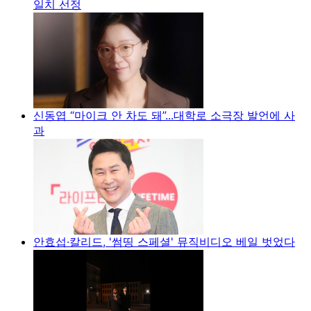
일치 선정
신동엽 “마이크 안 차도 돼”...대학로 소극장 발언에 사
과
안효섭·칼리드, '썸띵 스페셜' 뮤직비디오 베일 벗었다