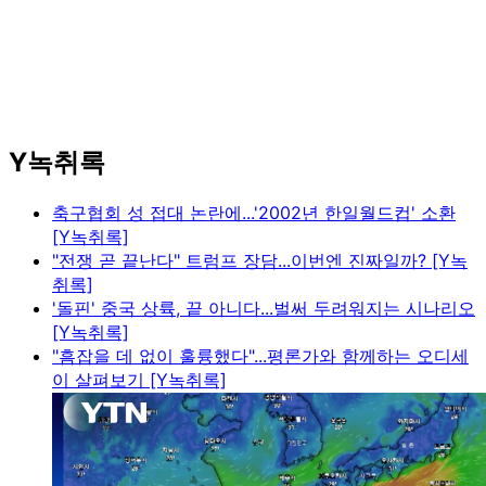
Y녹취록
축구협회 성 접대 논란에...'2002년 한일월드컵' 소환
[Y녹취록]
"전쟁 곧 끝난다" 트럼프 장담...이번엔 진짜일까? [Y녹
취록]
'돌핀' 중국 상륙, 끝 아니다...벌써 두려워지는 시나리오
[Y녹취록]
"흠잡을 데 없이 훌륭했다"...평론가와 함께하는 오디세
이 살펴보기 [Y녹취록]