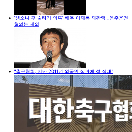
'뺑소니 후 술타기 의혹' 배우 이재룡 재판행…음주운전
혐의는 제외
"축구협회, 지난 2011년 외국인 심판에 성 접대"