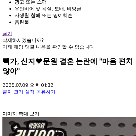
광고 또는 스팸
유언비어 및 욕설, 도배, 비방글
사생활 침해 또는 명예훼손
음란물
닫기
삭제하시겠습니까?
이제 해당 댓글 내용을 확인할 수 없습니다
빽가, 신지♥문원 결혼 논란에 "마음 편치
않아"
2025.07.09 오후 01:32
글자 크기 설정
공유하기
이미지 확대 보기