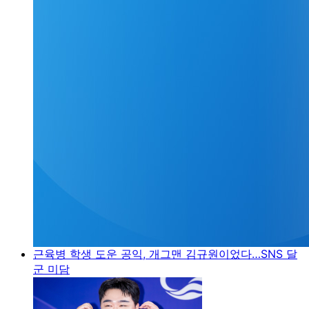
근육병 학생 도운 공익, 개그맨 김규원이었다…SNS 달
군 미담