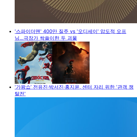
'스파이더맨' 400만 질주 vs '오디세이' 압도적 오프
닝…극장가 싹쓸이한 두 괴물
'가왕쇼’ 전유진·박서진·홍지윤, 센터 자리 위한 '관객 쟁
탈전'