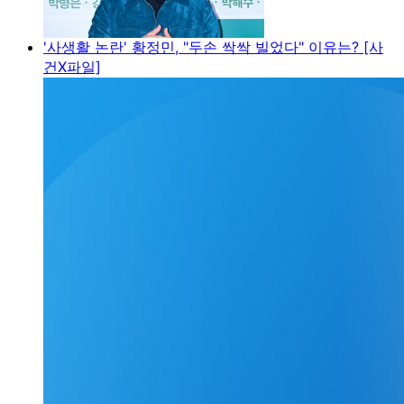
'사생활 논란' 황정민, "두손 싹싹 빌었다" 이유는? [사
건X파일]