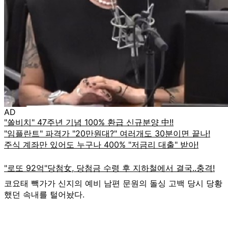
AD
코요태 빽가가 신지의 예비 남편 문원의 돌싱 고백 당시 당황
했던 속내를 털어놨다.