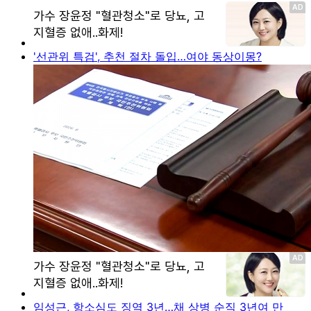
'선관위 특검', 추천 절차 돌입…여야 동상이몽?
임성근, 항소심도 징역 3년…채 상병 순직 3년여 만