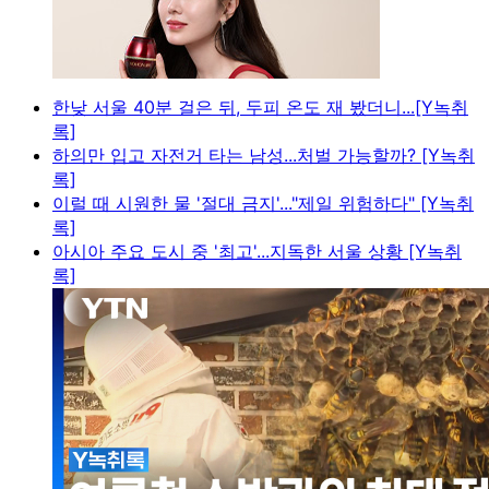
한낮 서울 40분 걸은 뒤, 두피 온도 재 봤더니...[Y녹취
록]
하의만 입고 자전거 타는 남성...처벌 가능할까? [Y녹취
록]
이럴 때 시원한 물 '절대 금지'..."제일 위험하다" [Y녹취
록]
아시아 주요 도시 중 '최고'...지독한 서울 상황 [Y녹취
록]