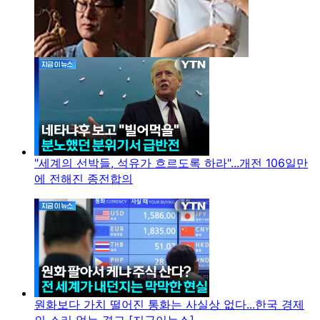
"세계의 선박들, 석유가 흐르도록 하라"...개전 106일만
에 전해진 종전합의
원화보다 가치 떨어진 통화는 사실상 없다...한국 경제