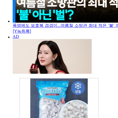
폭염에도 보호복 겹겹이...여름철 소방관 최대 적은 '불' 아
[Y녹취록]