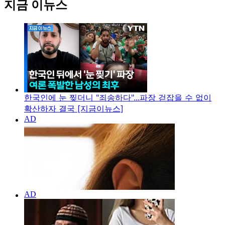
지금 이뉴스
한국인에 눈 찢더니 "죄송하다"...파장 걷잡을 수 없이
확산하자 결국 [지금이뉴스]