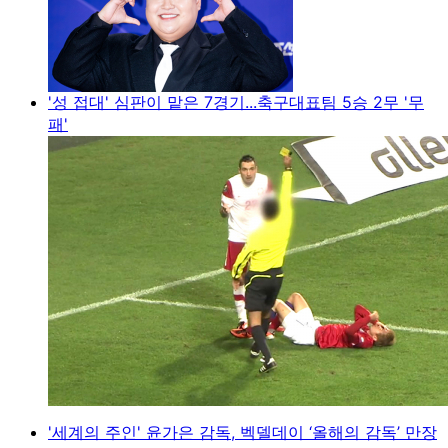
'성 접대' 심판이 맡은 7경기...축구대표팀 5승 2무 '무
패'
'세계의 주인' 윤가은 감독, 벡델데이 ‘올해의 감독’ 만장