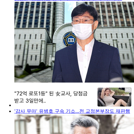
'감사 무마' 유병호 구속 기소…전 교정본부장도 재판행