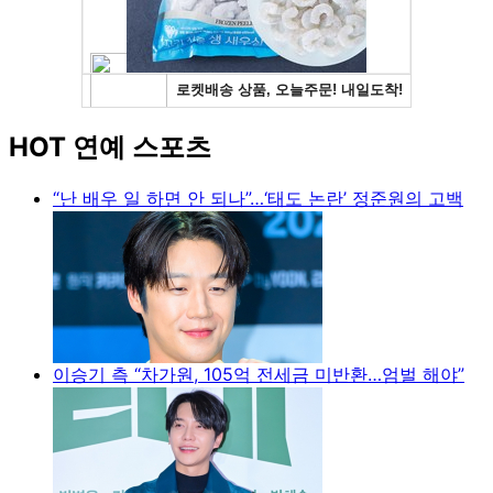
HOT 연예 스포츠
“난 배우 일 하면 안 되나”…‘태도 논란’ 정준원의 고백
이승기 측 “차가원, 105억 전세금 미반환…엄벌 해야”