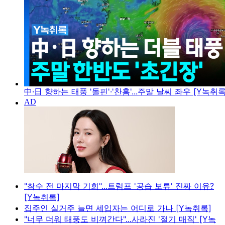
中·日 향하는 태풍 '돌핀'·'찬홈'...주말 날씨 좌우 [Y녹취록
"참수 전 마지막 기회"...트럼프 '공습 보류' 진짜 이유?
[Y녹취록]
집주인 실거주 늘면 세입자는 어디로 가나 [Y녹취록]
"너무 더워 태풍도 비껴간다"...사라진 '절기 매직' [Y녹