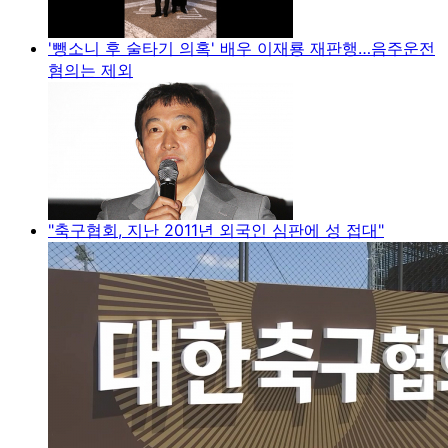
'뺑소니 후 술타기 의혹' 배우 이재룡 재판행…음주운전
혐의는 제외
"축구협회, 지난 2011년 외국인 심판에 성 접대"