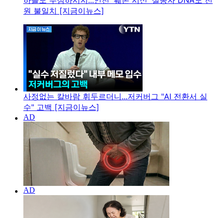
하늘도 무심하시지...인천 '훼손 시신' 실종자 DNA도 전
원 불일치 [지금이뉴스]
사정없는 칼바람 휘두르더니...저커버그 "AI 전환서 실
수" 고백 [지금이뉴스]