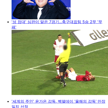
'성 접대' 심판이 맡은 7경기...축구대표팀 5승 2무 '무
패'
'세계의 주인' 윤가은 감독, 벡델데이 ‘올해의 감독’ 만장
일치 선정