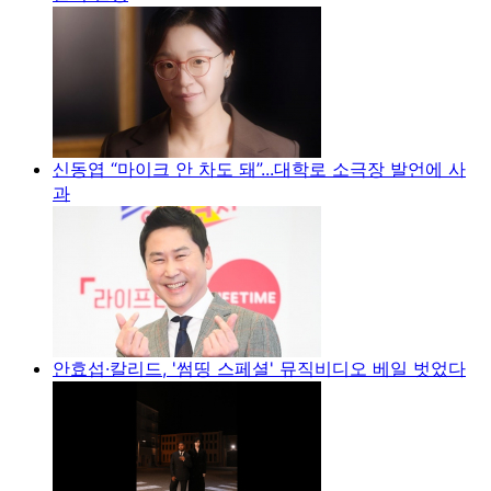
신동엽 “마이크 안 차도 돼”...대학로 소극장 발언에 사
과
안효섭·칼리드, '썸띵 스페셜' 뮤직비디오 베일 벗었다