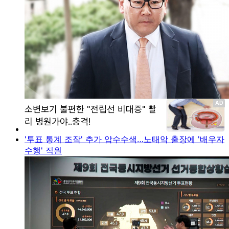
'투표 통계 조작' 추가 압수수색…노태악 출장에 '배우자
수행' 직원