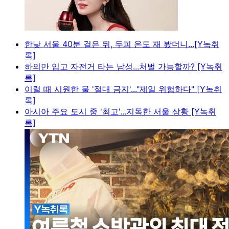
한낮 서울 40분 걸은 뒤, 두피 온도 재 봤더니...[Y녹취
록]
하의만 입고 자전거 타는 남성...처벌 가능할까? [Y녹취
록]
이럴 때 시원한 물 '절대 금지'..."제일 위험하다" [Y녹취
록]
아시아 주요 도시 중 '최고'...지독한 서울 상황 [Y녹취
록]