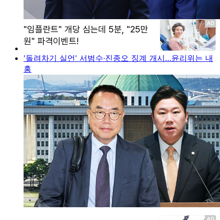
'돌려차기 실언' 서범수·진종오 징계 개시…윤리위는 내
홍