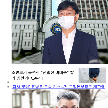
'감사 무마' 유병호 구속 기소…전 교정본부장도 재판행