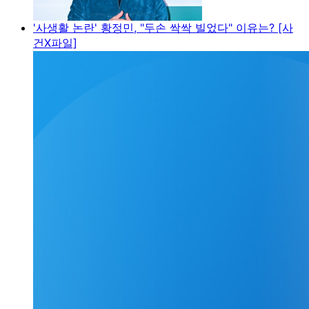
'사생활 논란' 황정민, "두손 싹싹 빌었다" 이유는? [사
건X파일]