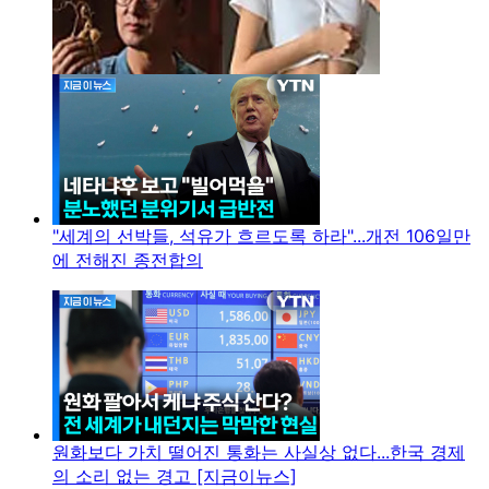
"세계의 선박들, 석유가 흐르도록 하라"...개전 106일만
에 전해진 종전합의
원화보다 가치 떨어진 통화는 사실상 없다...한국 경제
의 소리 없는 경고 [지금이뉴스]