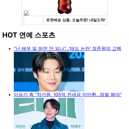
HOT 연예 스포츠
“난 배우 일 하면 안 되나”…‘태도 논란’ 정준원의 고백
이승기 측 “차가원, 105억 전세금 미반환…엄벌 해야”