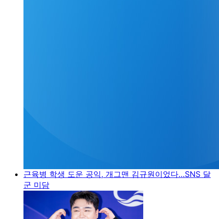
근육병 학생 도운 공익, 개그맨 김규원이었다…SNS 달
군 미담