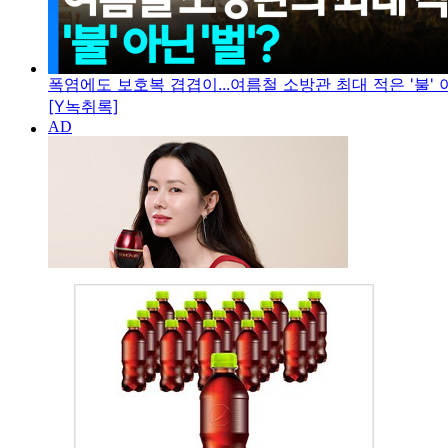
폭염에도 보호복 겹겹이...여름철 소방관 최대 적은 '불' 아
[Y녹취록]