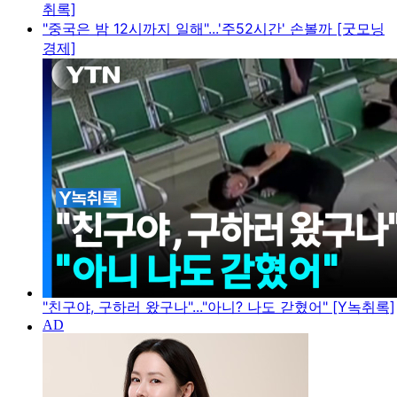
취록]
"중국은 밤 12시까지 일해"...'주52시간' 손볼까 [굿모닝
경제]
"친구야, 구하러 왔구나"..."아니? 나도 갇혔어" [Y녹취록]