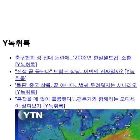
Y녹취록
축구협회 성 접대 논란에...'2002년 한일월드컵' 소환
[Y녹취록]
"전쟁 곧 끝난다" 트럼프 장담...이번엔 진짜일까? [Y녹
취록]
'돌핀' 중국 상륙, 끝 아니다...벌써 두려워지는 시나리오
[Y녹취록]
"흠잡을 데 없이 훌륭했다"...평론가와 함께하는 오디세
이 살펴보기 [Y녹취록]