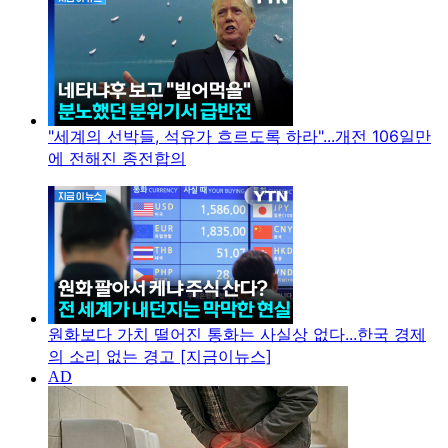
"세계의 선박들, 석유가 흐르도록 하라"...개전 106일만
에 전해진 종전합의
원화보다 가치 떨어진 통화는 사실상 없다...한국 경제
의 소리 없는 경고 [지금이뉴스]