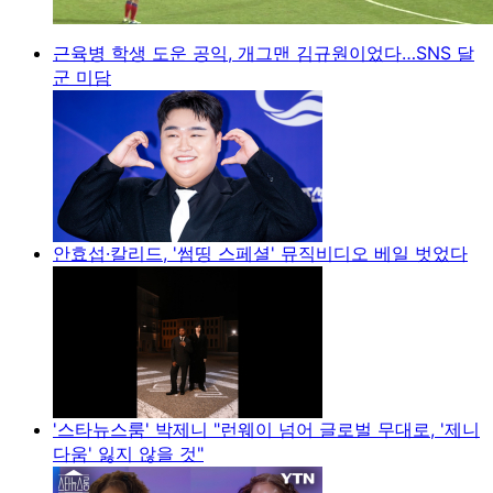
근육병 학생 도운 공익, 개그맨 김규원이었다…SNS 달
군 미담
안효섭·칼리드, '썸띵 스페셜' 뮤직비디오 베일 벗었다
'스타뉴스룸' 박제니 "런웨이 넘어 글로벌 무대로, '제니
다움' 잃지 않을 것"