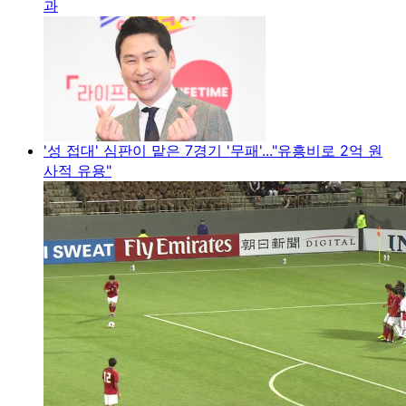
과
'성 접대' 심판이 맡은 7경기 '무패'..."유흥비로 2억 원
사적 유용"