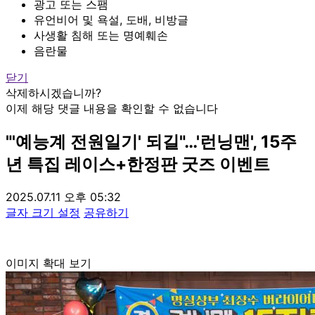
광고 또는 스팸
유언비어 및 욕설, 도배, 비방글
사생활 침해 또는 명예훼손
음란물
닫기
삭제하시겠습니까?
이제 해당 댓글 내용을 확인할 수 없습니다
"'예능계 전원일기' 되길"…'런닝맨', 15주
년 특집 레이스+한정판 굿즈 이벤트
2025.07.11 오후 05:32
글자 크기 설정
공유하기
이미지 확대 보기