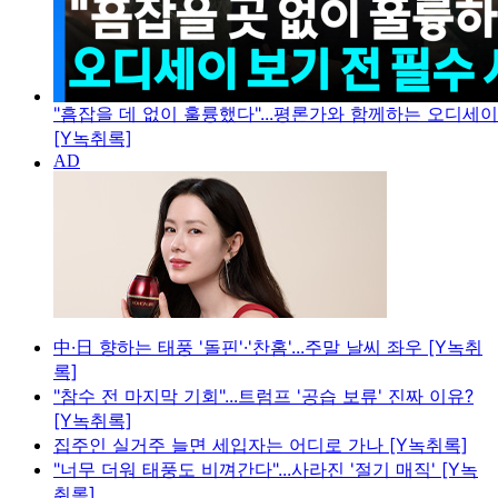
"흠잡을 데 없이 훌륭했다"...평론가와 함께하는 오디세
[Y녹취록]
中·日 향하는 태풍 '돌핀'·'찬홈'...주말 날씨 좌우 [Y녹취
록]
"참수 전 마지막 기회"...트럼프 '공습 보류' 진짜 이유?
[Y녹취록]
집주인 실거주 늘면 세입자는 어디로 가나 [Y녹취록]
"너무 더워 태풍도 비껴간다"...사라진 '절기 매직' [Y녹
취록]