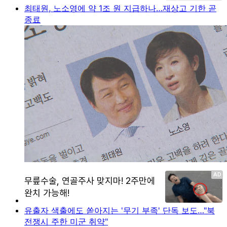
최태원, 노소영에 약 1조 원 지급하나…재상고 기한 곧
종료
유출자 색출에도 쏟아지는 '무기 부족' 단독 보도…"북
전쟁시 주한 미군 취약"