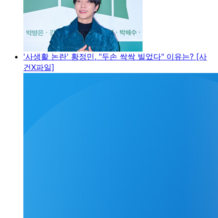
'사생활 논란' 황정민, "두손 싹싹 빌었다" 이유는? [사
건X파일]