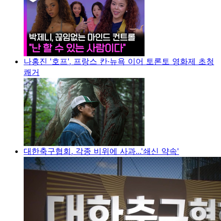
나홍진 '호프', 프랑스 칸·뉴욕 이어 토론토 영화제 초청
쾌거
대한축구협회, 각종 비위에 사과...'쇄신 약속'