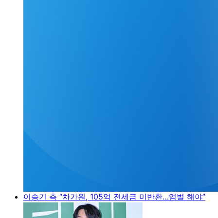
이승기 측 “차가원, 105억 전세금 미반환…엄벌 해야”