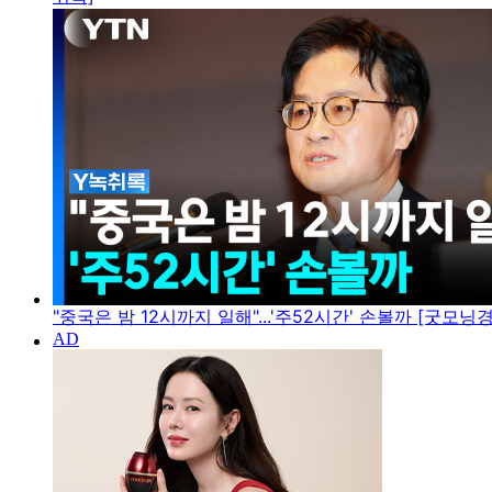
"중국은 밤 12시까지 일해"...'주52시간' 손볼까 [굿모닝