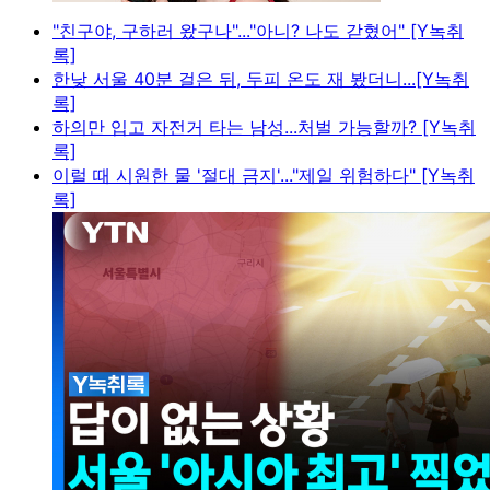
"친구야, 구하러 왔구나"..."아니? 나도 갇혔어" [Y녹취
록]
한낮 서울 40분 걸은 뒤, 두피 온도 재 봤더니...[Y녹취
록]
하의만 입고 자전거 타는 남성...처벌 가능할까? [Y녹취
록]
이럴 때 시원한 물 '절대 금지'..."제일 위험하다" [Y녹취
록]