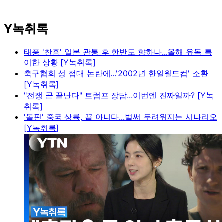
Y녹취록
태풍 '찬홈' 일본 관통 후 한반도 향하나...올해 유독 특
이한 상황 [Y녹취록]
축구협회 성 접대 논란에...'2002년 한일월드컵' 소환
[Y녹취록]
"전쟁 곧 끝난다" 트럼프 장담...이번엔 진짜일까? [Y녹
취록]
'돌핀' 중국 상륙, 끝 아니다...벌써 두려워지는 시나리오
[Y녹취록]