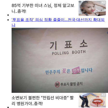
'투표율 조작' 의심 정황 줄줄이…전국·대선까지 확대되
나