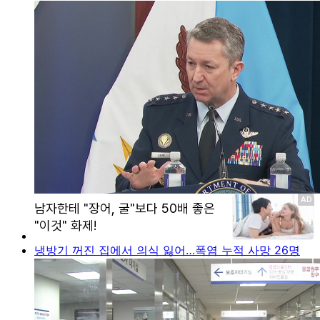
냉방기 꺼진 집에서 의식 잃어…폭염 누적 사망 26명