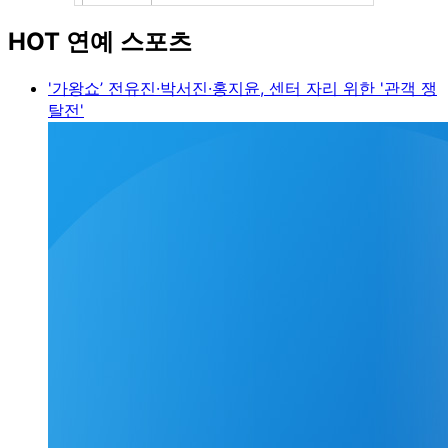
HOT 연예 스포츠
'가왕쇼’ 전유진·박서진·홍지윤, 센터 자리 위한 '관객 쟁
탈전'