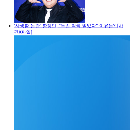
'사생활 논란' 황정민, "두손 싹싹 빌었다" 이유는? [사
건X파일]