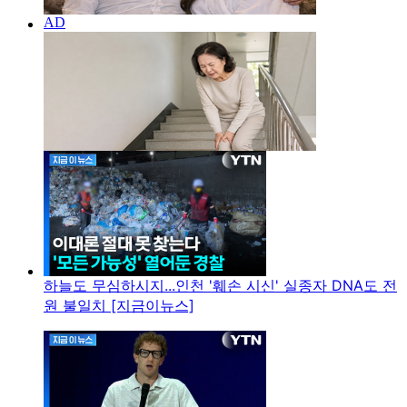
하늘도 무심하시지...인천 '훼손 시신' 실종자 DNA도 전
원 불일치 [지금이뉴스]