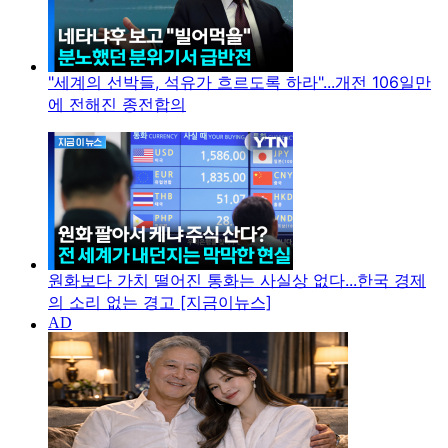
"세계의 선박들, 석유가 흐르도록 하라"...개전 106일만
에 전해진 종전합의
원화보다 가치 떨어진 통화는 사실상 없다...한국 경제
의 소리 없는 경고 [지금이뉴스]