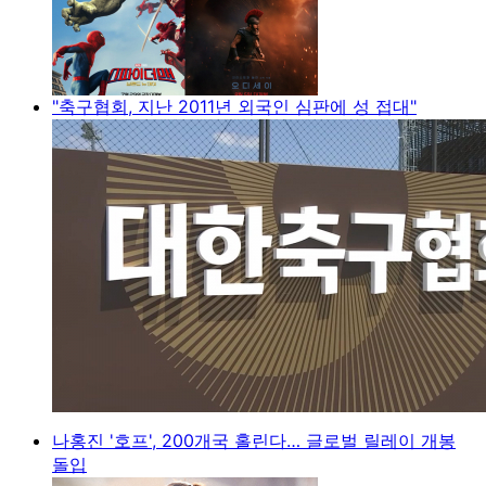
"축구협회, 지난 2011년 외국인 심판에 성 접대"
나홍진 '호프', 200개국 홀린다… 글로벌 릴레이 개봉
돌입