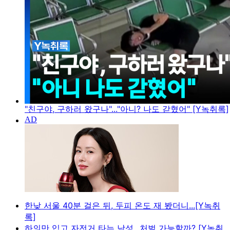
"친구야, 구하러 왔구나"..."아니? 나도 갇혔어" [Y녹취록]
한낮 서울 40분 걸은 뒤, 두피 온도 재 봤더니...[Y녹취
록]
하의만 입고 자전거 타는 남성...처벌 가능할까? [Y녹취