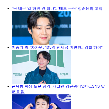
“난 배우 일 하면 안 되나”…‘태도 논란’ 정준원의 고백
이승기 측 “차가원, 105억 전세금 미반환…엄벌 해야”
근육병 학생 도운 공익, 개그맨 김규원이었다…SNS 달
군 미담