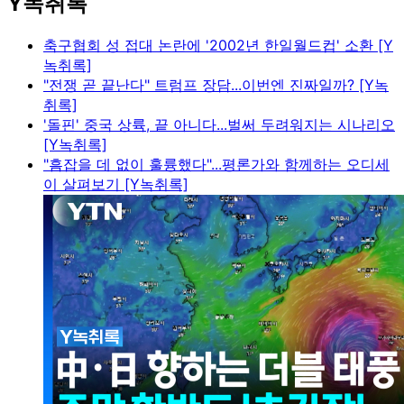
Y녹취록
축구협회 성 접대 논란에 '2002년 한일월드컵' 소환 [Y
녹취록]
"전쟁 곧 끝난다" 트럼프 장담...이번엔 진짜일까? [Y녹
취록]
'돌핀' 중국 상륙, 끝 아니다...벌써 두려워지는 시나리오
[Y녹취록]
"흠잡을 데 없이 훌륭했다"...평론가와 함께하는 오디세
이 살펴보기 [Y녹취록]