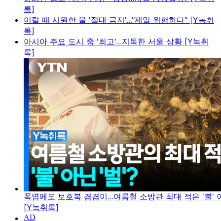
록]
이럴 때 시원한 물 '절대 금지'..."제일 위험하다" [Y녹취
록]
아시아 주요 도시 중 '최고'...지독한 서울 상황 [Y녹취
록]
폭염에도 보호복 겹겹이...여름철 소방관 최대 적은 '불' 아
[Y녹취록]