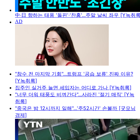
中·日 향하는 태풍 '돌핀'·'찬홈'...주말 날씨 좌우 [Y녹취록
"참수 전 마지막 기회"...트럼프 '공습 보류' 진짜 이유?
[Y녹취록]
집주인 실거주 늘면 세입자는 어디로 가나 [Y녹취록]
"너무 더워 태풍도 비껴간다"...사라진 '절기 매직' [Y녹
취록]
"중국은 밤 12시까지 일해"...'주52시간' 손볼까 [굿모닝
경제]