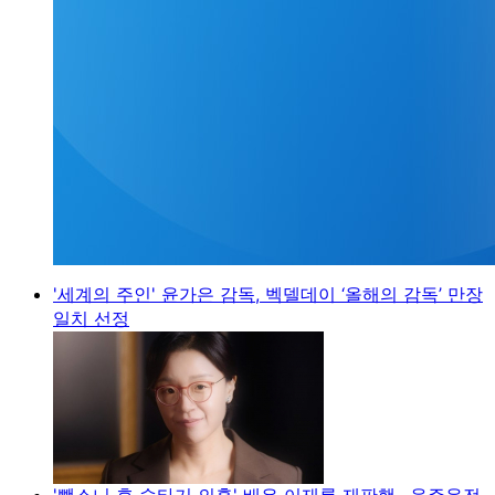
'세계의 주인' 윤가은 감독, 벡델데이 ‘올해의 감독’ 만장
일치 선정
'뺑소니 후 술타기 의혹' 배우 이재룡 재판행…음주운전