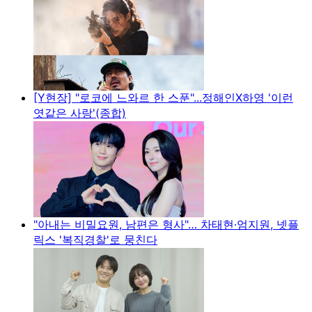
[Y현장] "로코에 느와르 한 스푼"...정해인X하영 '이런
엿같은 사랑'(종합)
"아내는 비밀요원, 남편은 형사"… 차태현·엄지원, 넷플
릭스 '복직경찰'로 뭉친다