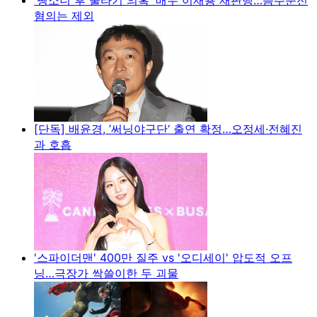
혐의는 제외
[단독] 배윤경, ’써닝야구단‘ 출연 확정…오정세·전혜진
과 호흡
'스파이더맨' 400만 질주 vs '오디세이' 압도적 오프
닝…극장가 싹쓸이한 두 괴물