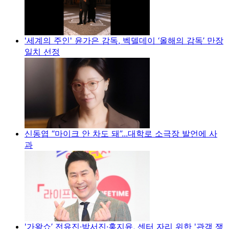
'세계의 주인' 윤가은 감독, 벡델데이 ‘올해의 감독’ 만장
일치 선정
신동엽 “마이크 안 차도 돼”...대학로 소극장 발언에 사
과
'가왕쇼’ 전유진·박서진·홍지윤, 센터 자리 위한 '관객 쟁