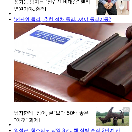
'선관위 특검', 추천 절차 돌입…여야 동상이몽?
임성근, 항소심도 징역 3년…채 상병 순직 3년여 만