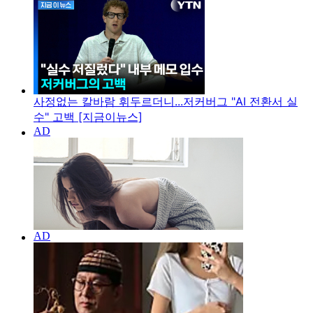
사정없는 칼바람 휘두르더니...저커버그 "AI 전환서 실
수" 고백 [지금이뉴스]