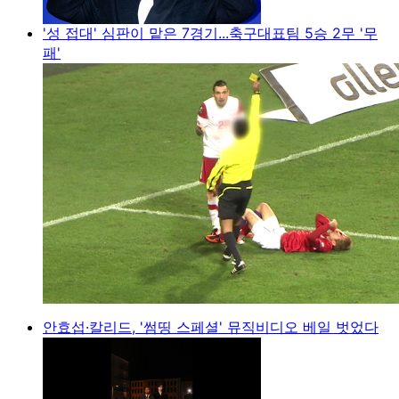
'성 접대' 심판이 맡은 7경기...축구대표팀 5승 2무 '무
패'
안효섭·칼리드, '썸띵 스페셜' 뮤직비디오 베일 벗었다