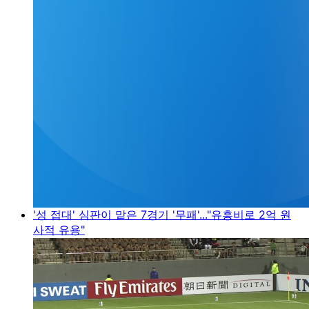
'성 접대' 심판이 맡은 7경기 '무패'..."유흥비로 2억 원
사적 유용"