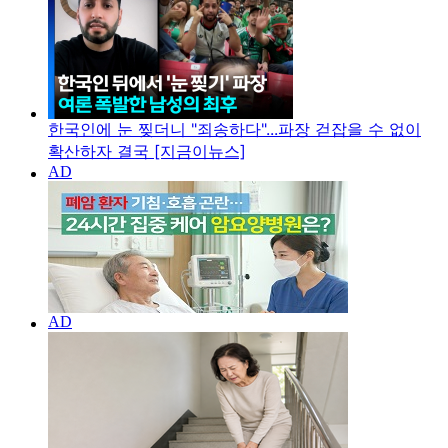
한국인에 눈 찢더니 "죄송하다"...파장 걷잡을 수 없이
확산하자 결국 [지금이뉴스]