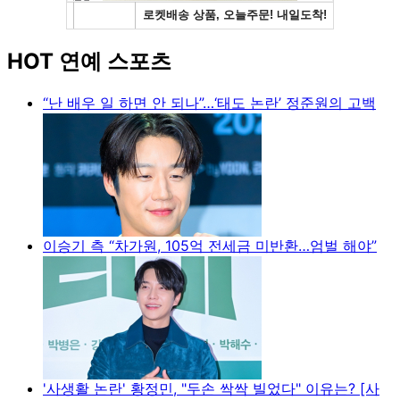
HOT 연예 스포츠
“난 배우 일 하면 안 되나”…‘태도 논란’ 정준원의 고백
이승기 측 “차가원, 105억 전세금 미반환…엄벌 해야”
'사생활 논란' 황정민, "두손 싹싹 빌었다" 이유는? [사