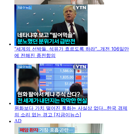
"세계의 선박들, 석유가 흐르도록 하라"...개전 106일만
에 전해진 종전합의
원화보다 가치 떨어진 통화는 사실상 없다...한국 경제
의 소리 없는 경고 [지금이뉴스]