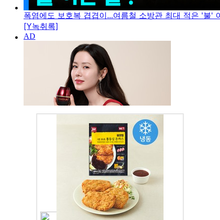
폭염에도 보호복 겹겹이...여름철 소방관 최대 적은 '불' 아
[Y녹취록]