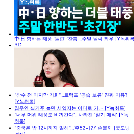
中·日 향하는 태풍 '돌핀'·'찬홈'...주말 날씨 좌우 [Y녹취록
"참수 전 마지막 기회"...트럼프 '공습 보류' 진짜 이유?
[Y녹취록]
집주인 실거주 늘면 세입자는 어디로 가나 [Y녹취록]
"너무 더워 태풍도 비껴간다"...사라진 '절기 매직' [Y녹
취록]
"중국은 밤 12시까지 일해"...'주52시간' 손볼까 [굿모닝