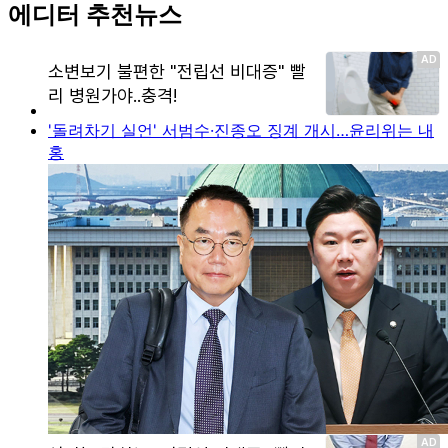
에디터 추천뉴스
'돌려차기 실언' 서범수·진종오 징계 개시…윤리위는 내
홍