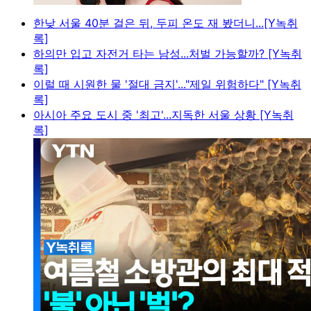
한낮 서울 40분 걸은 뒤, 두피 온도 재 봤더니...[Y녹취
록]
하의만 입고 자전거 타는 남성...처벌 가능할까? [Y녹취
록]
이럴 때 시원한 물 '절대 금지'..."제일 위험하다" [Y녹취
록]
아시아 주요 도시 중 '최고'...지독한 서울 상황 [Y녹취
록]