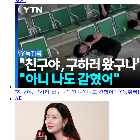
경제]
"친구야, 구하러 왔구나"..."아니? 나도 갇혔어" [Y녹취록]