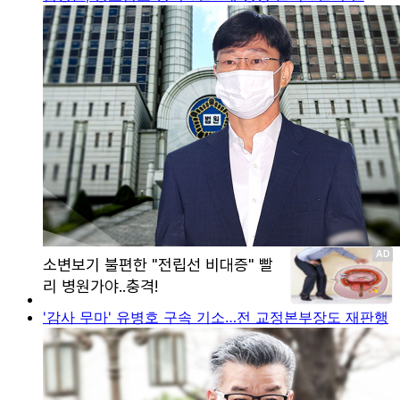
'감사 무마' 유병호 구속 기소…전 교정본부장도 재판행