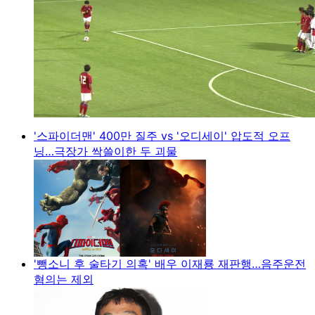
'스파이더맨' 400만 질주 vs '오디세이' 압도적 오프
닝…극장가 싹쓸이한 두 괴물
'뺑소니 후 술타기 의혹' 배우 이재룡 재판행…음주운전
혐의는 제외