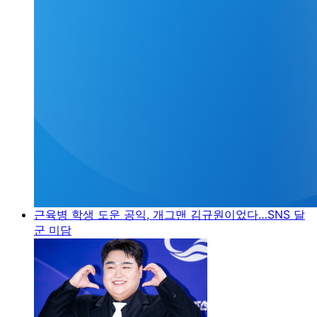
근육병 학생 도운 공익, 개그맨 김규원이었다…SNS 달
군 미담