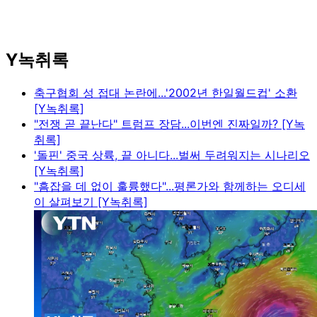
Y녹취록
축구협회 성 접대 논란에...'2002년 한일월드컵' 소환
[Y녹취록]
"전쟁 곧 끝난다" 트럼프 장담...이번엔 진짜일까? [Y녹
취록]
'돌핀' 중국 상륙, 끝 아니다...벌써 두려워지는 시나리오
[Y녹취록]
"흠잡을 데 없이 훌륭했다"...평론가와 함께하는 오디세
이 살펴보기 [Y녹취록]