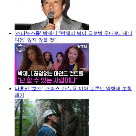
'스타뉴스룸' 박제니 "런웨이 넘어 글로벌 무대로, '제니
다움' 잃지 않을 것"
나홍진 '호프', 프랑스 칸·뉴욕 이어 토론토 영화제 초청
쾌거