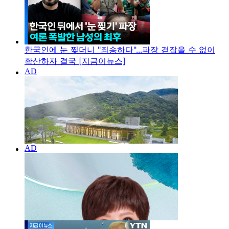
한국인에 눈 찢더니 "죄송하다"...파장 걷잡을 수 없이
확산하자 결국 [지금이뉴스]