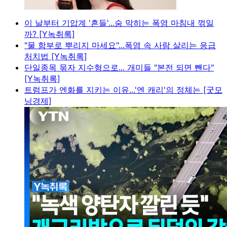
이 날부터 기압계 '흔들'...숨 막히는 폭염 마침내 꺾일
까? [Y녹취록]
"물 함부로 뿌리지 마세요"...폭염 속 사람 살리는 응급
처치법 [Y녹취록]
단일종목 묶자 지수형으로... 개미들 "본전 되면 뺀다"
[Y녹취록]
트럼프가 엔화를 지키는 이유...'엔 캐리'의 정체는 [굿모
닝경제]