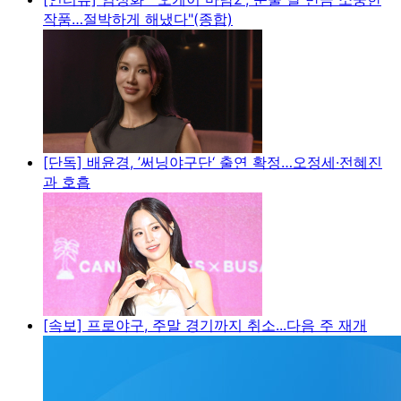
작품…절박하게 해냈다"(종합)
[단독] 배윤경, ’써닝야구단‘ 출연 확정…오정세·전혜진
과 호흡
[속보] 프로야구, 주말 경기까지 취소...다음 주 재개