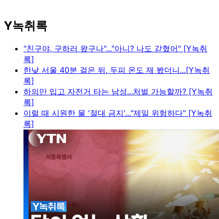
Y녹취록
"친구야, 구하러 왔구나"..."아니? 나도 갇혔어" [Y녹취
록]
한낮 서울 40분 걸은 뒤, 두피 온도 재 봤더니...[Y녹취
록]
하의만 입고 자전거 타는 남성...처벌 가능할까? [Y녹취
록]
이럴 때 시원한 물 '절대 금지'..."제일 위험하다" [Y녹취
록]