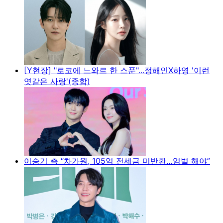
[Y현장] "로코에 느와르 한 스푼"...정해인X하영 '이런
엿같은 사랑'(종합)
이승기 측 “차가원, 105억 전세금 미반환…엄벌 해야”