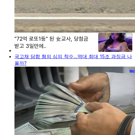
국고채 담합 혐의 심의 착수…역대 최대 15조 과징금 나
올까?