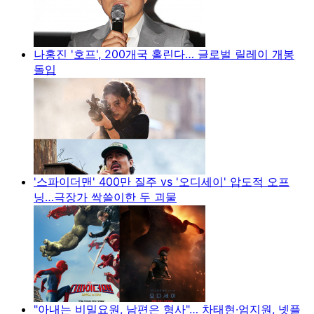
나홍진 '호프', 200개국 홀린다… 글로벌 릴레이 개봉
돌입
'스파이더맨' 400만 질주 vs '오디세이' 압도적 오프
닝…극장가 싹쓸이한 두 괴물
"아내는 비밀요원, 남편은 형사"… 차태현·엄지원, 넷플