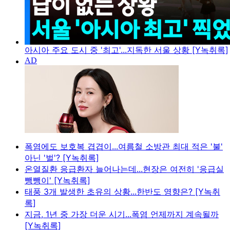
아시아 주요 도시 중 '최고'...지독한 서울 상황 [Y녹취록]
폭염에도 보호복 겹겹이...여름철 소방관 최대 적은 '불'
아닌 '벌'? [Y녹취록]
온열질환 응급환자 늘어나는데...현장은 여전히 '응급실
뺑뺑이' [Y녹취록]
태풍 3개 발생한 초유의 상황...한반도 영향은? [Y녹취
록]
지금, 1년 중 가장 더운 시기...폭염 언제까지 계속될까
[Y녹취록]