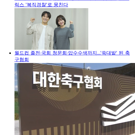
릭스 '복직경찰'로 뭉친다
월드컵 졸전·국회 청문회·압수수색까지...'쑥대밭' 된 축
구협회