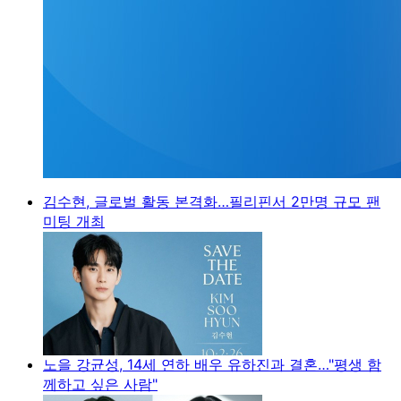
김수현, 글로벌 활동 본격화…필리핀서 2만명 규모 팬
미팅 개최
노을 강균성, 14세 연하 배우 유하진과 결혼…"평생 함
께하고 싶은 사람"