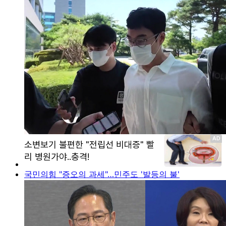
국민의힘 "증오의 과세"…민주도 '발등의 불'