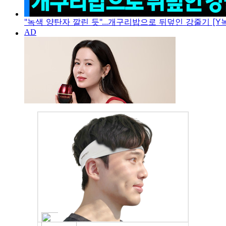
"녹색 양탄자 깔린 듯"...개구리밥으로 뒤덮인 강줄기 [Y