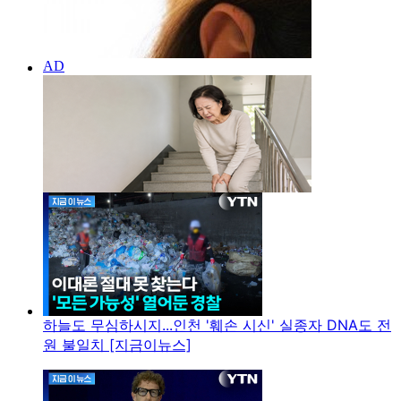
하늘도 무심하시지...인천 '훼손 시신' 실종자 DNA도 전
원 불일치 [지금이뉴스]