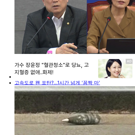
고속도로 왠 포탄?…1시간 넘게 '꼼짝 마'