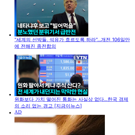
"세계의 선박들, 석유가 흐르도록 하라"...개전 106일만
에 전해진 종전합의
원화보다 가치 떨어진 통화는 사실상 없다...한국 경제
의 소리 없는 경고 [지금이뉴스]