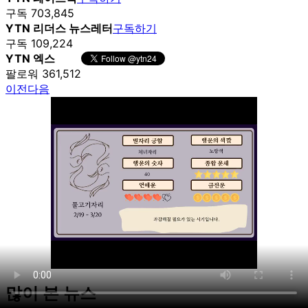
구독 703,845
YTN 리더스 뉴스레터
구독하기
구독 109,224
YTN 엑스
팔로워 361,512
이전
다음
많이 본 뉴스
Unmute