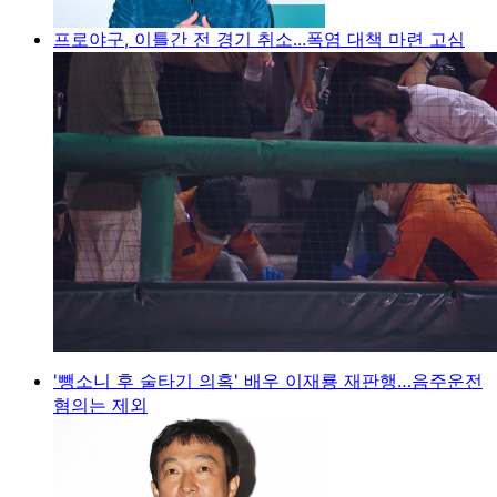
프로야구, 이틀간 전 경기 취소...폭염 대책 마련 고심
'뺑소니 후 술타기 의혹' 배우 이재룡 재판행…음주운전
혐의는 제외