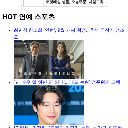
HOT 연예 스포츠
최민식·한소희 '인턴', 9월 개봉 확정…추석 극장가 정조
준
“난 배우 일 하면 안 되나”…‘태도 논란’ 정준원의 고백
[인터뷰] 엄정화 "'오케이 마담2', 눈물 날 만큼 소중한