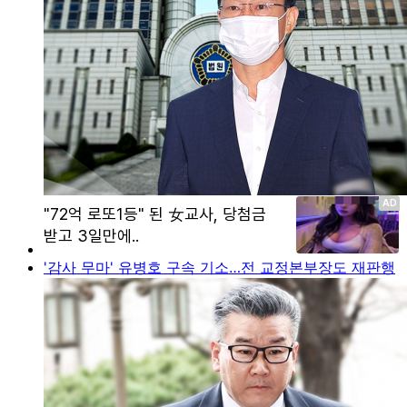
'감사 무마' 유병호 구속 기소…전 교정본부장도 재판행