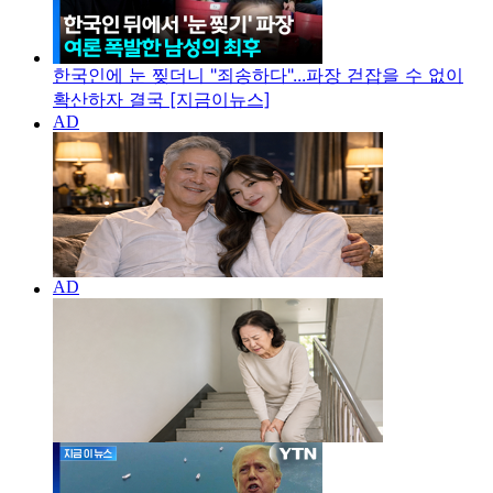
한국인에 눈 찢더니 "죄송하다"...파장 걷잡을 수 없이
확산하자 결국 [지금이뉴스]