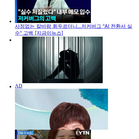
사정없는 칼바람 휘두르더니...저커버그 "AI 전환서 실
수" 고백 [지금이뉴스]