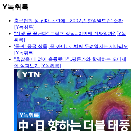
Y녹취록
축구협회 성 접대 논란에...'2002년 한일월드컵' 소환
[Y녹취록]
"전쟁 곧 끝난다" 트럼프 장담...이번엔 진짜일까? [Y녹
취록]
'돌핀' 중국 상륙, 끝 아니다...벌써 두려워지는 시나리오
[Y녹취록]
"흠잡을 데 없이 훌륭했다"...평론가와 함께하는 오디세
이 살펴보기 [Y녹취록]