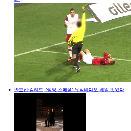
안효섭·칼리드, '썸띵 스페셜' 뮤직비디오 베일 벗었다