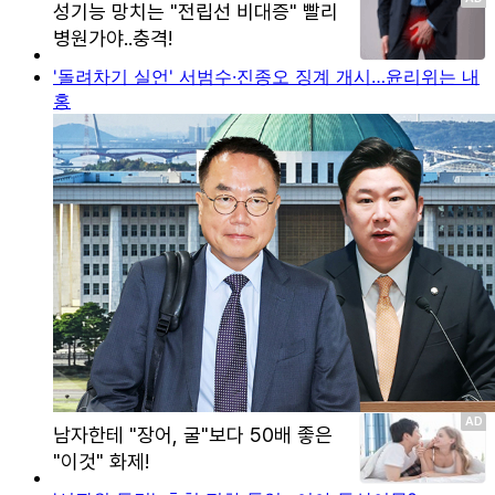
'돌려차기 실언' 서범수·진종오 징계 개시…윤리위는 내
홍