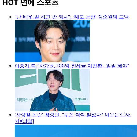
HOT 연예 스포츠
“난 배우 일 하면 안 되나”…‘태도 논란’ 정준원의 고백
이승기 측 “차가원, 105억 전세금 미반환…엄벌 해야”
'사생활 논란' 황정민, "두손 싹싹 빌었다" 이유는? [사
건X파일]