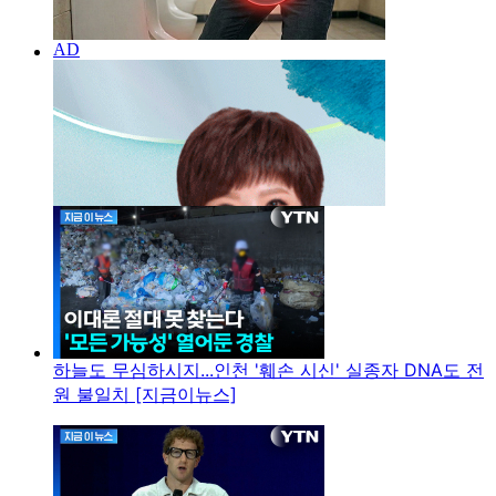
하늘도 무심하시지...인천 '훼손 시신' 실종자 DNA도 전
원 불일치 [지금이뉴스]