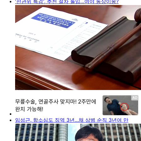
'선관위 특검', 추천 절차 돌입…여야 동상이몽?
임성근, 항소심도 징역 3년…채 상병 순직 3년여 만