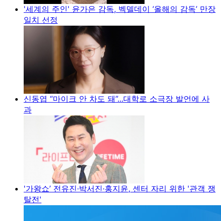
'세계의 주인' 윤가은 감독, 벡델데이 ‘올해의 감독’ 만장
일치 선정
신동엽 “마이크 안 차도 돼”...대학로 소극장 발언에 사
과
'가왕쇼’ 전유진·박서진·홍지윤, 센터 자리 위한 '관객 쟁
탈전'