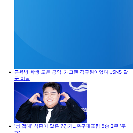
근육병 학생 도운 공익, 개그맨 김규원이었다…SNS 달
군 미담
'성 접대' 심판이 맡은 7경기...축구대표팀 5승 2무 '무
패'