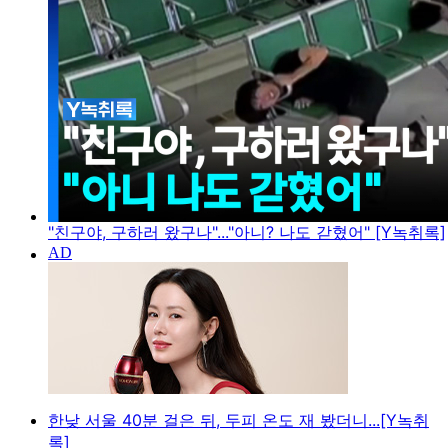
"친구야, 구하러 왔구나"..."아니? 나도 갇혔어" [Y녹취록]
한낮 서울 40분 걸은 뒤, 두피 온도 재 봤더니...[Y녹취
록]