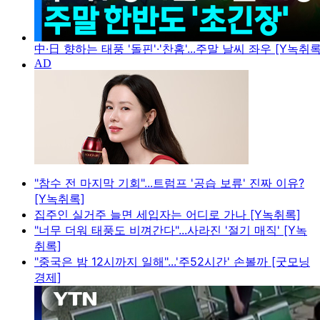
中·日 향하는 태풍 '돌핀'·'찬홈'...주말 날씨 좌우 [Y녹취록
"참수 전 마지막 기회"...트럼프 '공습 보류' 진짜 이유?
[Y녹취록]
집주인 실거주 늘면 세입자는 어디로 가나 [Y녹취록]
"너무 더워 태풍도 비껴간다"...사라진 '절기 매직' [Y녹
취록]
"중국은 밤 12시까지 일해"...'주52시간' 손볼까 [굿모닝
경제]