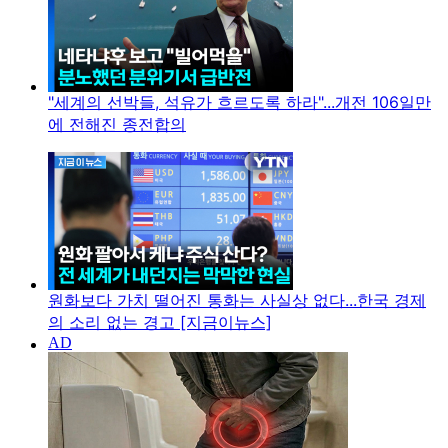
"세계의 선박들, 석유가 흐르도록 하라"...개전 106일만
에 전해진 종전합의
원화보다 가치 떨어진 통화는 사실상 없다...한국 경제
의 소리 없는 경고 [지금이뉴스]