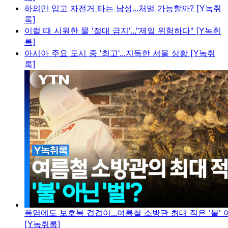
하의만 입고 자전거 타는 남성...처벌 가능할까? [Y녹취
록]
이럴 때 시원한 물 '절대 금지'..."제일 위험하다" [Y녹취
록]
아시아 주요 도시 중 '최고'...지독한 서울 상황 [Y녹취
록]
폭염에도 보호복 겹겹이...여름철 소방관 최대 적은 '불' 아
[Y녹취록]