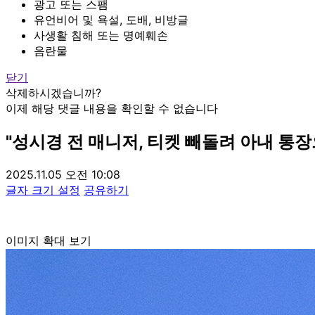
광고 또는 스팸
유언비어 및 욕설, 도배, 비방글
사생활 침해 또는 명예훼손
음란물
닫기
삭제하시겠습니까?
이제 해당 댓글 내용을 확인할 수 없습니다
"성시경 전 매니저, 티켓 빼돌려 아내 통장
2025.11.05 오전 10:08
글자 크기 설정
공유하기
이미지 확대 보기