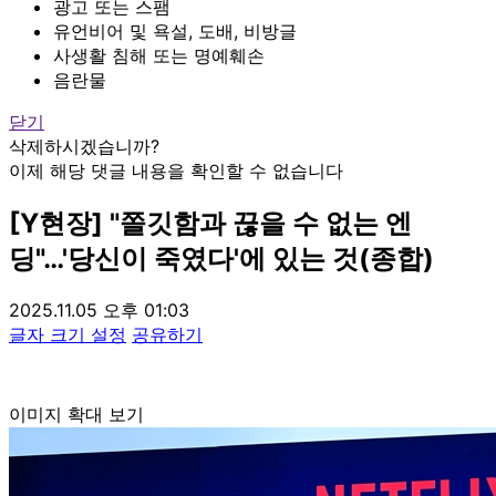
광고 또는 스팸
유언비어 및 욕설, 도배, 비방글
사생활 침해 또는 명예훼손
음란물
닫기
삭제하시겠습니까?
이제 해당 댓글 내용을 확인할 수 없습니다
[Y현장] "쫄깃함과 끊을 수 없는 엔
딩"…'당신이 죽였다'에 있는 것(종합)
2025.11.05 오후 01:03
글자 크기 설정
공유하기
이미지 확대 보기