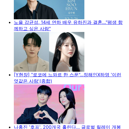
노을 강균성, 14세 연하 배우 유하진과 결혼…"평생 함
께하고 싶은 사람"
[Y현장] "로코에 느와르 한 스푼"...정해인X하영 '이런
엿같은 사랑'(종합)
나홍진 '호프', 200개국 홀린다… 글로벌 릴레이 개봉