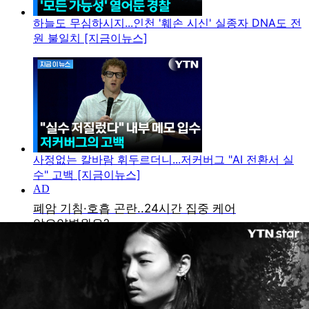
하늘도 무심하시지...인천 '훼손 시신' 실종자 DNA도 전
원 불일치 [지금이뉴스]
사정없는 칼바람 휘두르더니...저커버그 "AI 전환서 실
수" 고백 [지금이뉴스]