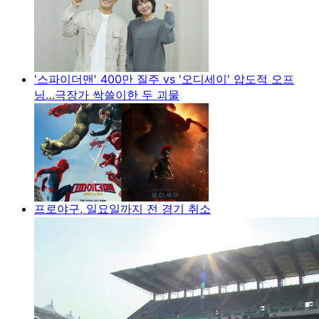
'스파이더맨' 400만 질주 vs '오디세이' 압도적 오프
닝…극장가 싹쓸이한 두 괴물
프로야구, 일요일까지 전 경기 취소