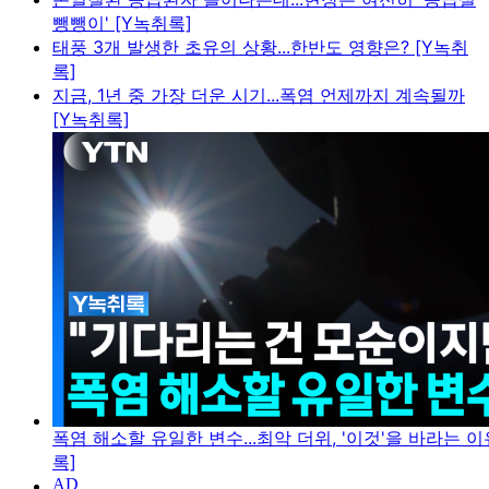
뺑뺑이' [Y녹취록]
태풍 3개 발생한 초유의 상황...한반도 영향은? [Y녹취
록]
지금, 1년 중 가장 더운 시기...폭염 언제까지 계속될까
[Y녹취록]
폭염 해소할 유일한 변수...최악 더위, '이것'을 바라는 이
록]