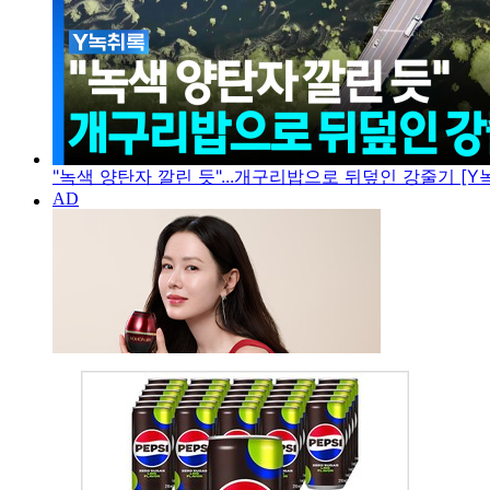
"녹색 양탄자 깔린 듯"...개구리밥으로 뒤덮인 강줄기 [Y