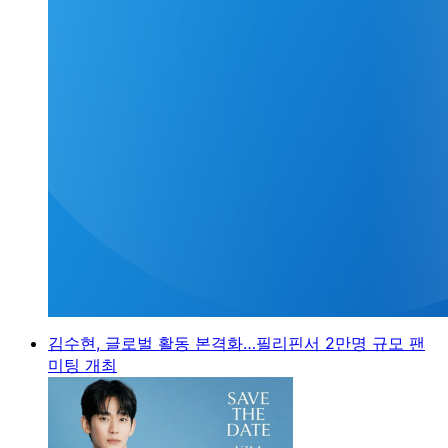
김수현, 글로벌 활동 본격화…필리핀서 2만명 규모 팬
미팅 개최