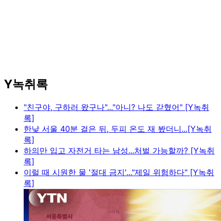
Y녹취록
"친구야, 구하러 왔구나"..."아니? 나도 갇혔어" [Y녹취
록]
한낮 서울 40분 걸은 뒤, 두피 온도 재 봤더니...[Y녹취
록]
하의만 입고 자전거 타는 남성...처벌 가능할까? [Y녹취
록]
이럴 때 시원한 물 '절대 금지'..."제일 위험하다" [Y녹취
록]