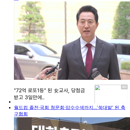
월드컵 졸전·국회 청문회·압수수색까지…'쑥대밭' 된 축
구협회