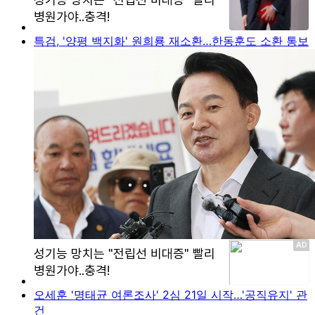
특검, '양평 백지화' 원희룡 재소환…한동훈도 소환 통보
오세훈 '명태균 여론조사' 2심 21일 시작…'공직유지' 관
건