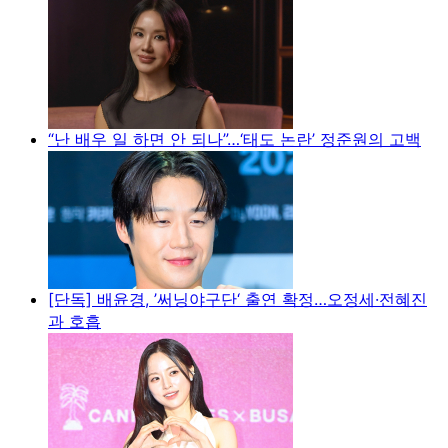
“난 배우 일 하면 안 되나”…‘태도 논란’ 정준원의 고백
[단독] 배윤경, ’써닝야구단‘ 출연 확정…오정세·전혜진
과 호흡