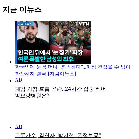
지금 이뉴스
한국인에 눈 찢더니 "죄송하다"...파장 걷잡을 수 없이
확산하자 결국 [지금이뉴스]