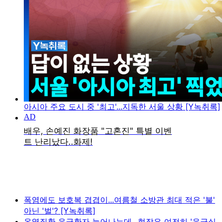
아시아 주요 도시 중 '최고'...지독한 서울 상황 [Y녹취록]
폭염에도 보호복 겹겹이...여름철 소방관 최대 적은 '불'
아닌 '벌'? [Y녹취록]
온열질환 응급환자 늘어나는데...현장은 여전히 '응급실