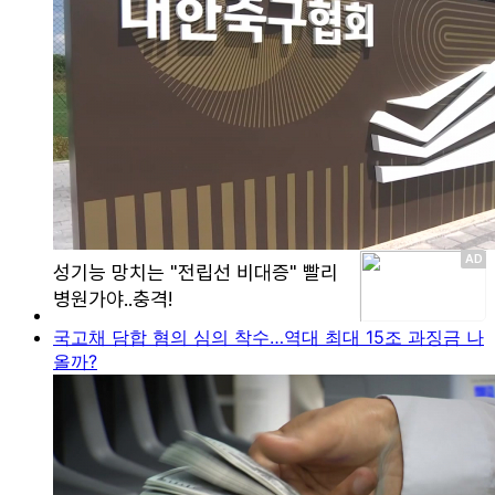
국고채 담합 혐의 심의 착수…역대 최대 15조 과징금 나
올까?