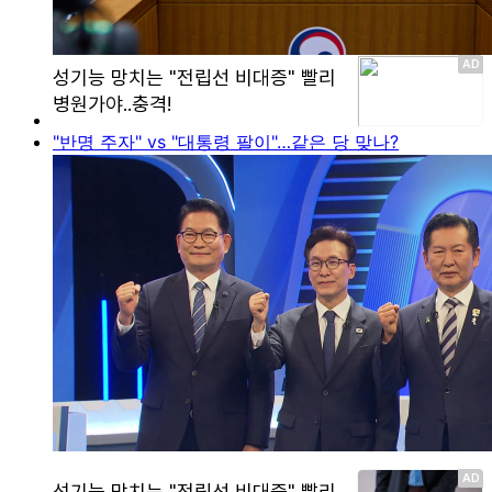
"반명 주자" vs "대통령 팔이"…같은 당 맞나?