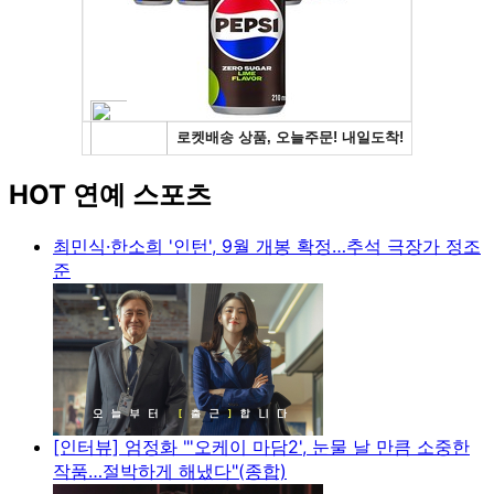
HOT 연예 스포츠
최민식·한소희 '인턴', 9월 개봉 확정…추석 극장가 정조
준
[인터뷰] 엄정화 "'오케이 마담2', 눈물 날 만큼 소중한
작품…절박하게 해냈다"(종합)