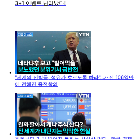
"세계의 선박들, 석유가 흐르도록 하라"...개전 106일만
에 전해진 종전합의
원화보다 가치 떨어진 통화는 사실상 없다...한국 경제