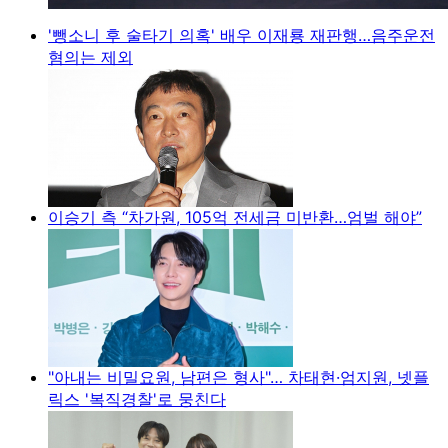
'뺑소니 후 술타기 의혹' 배우 이재룡 재판행…음주운전
혐의는 제외
이승기 측 “차가원, 105억 전세금 미반환…엄벌 해야”
"아내는 비밀요원, 남편은 형사"… 차태현·엄지원, 넷플
릭스 '복직경찰'로 뭉친다