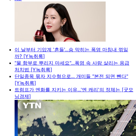
이 날부터 기압계 '흔들'...숨 막히는 폭염 마침내 꺾일
까? [Y녹취록]
"물 함부로 뿌리지 마세요"...폭염 속 사람 살리는 응급
처치법 [Y녹취록]
단일종목 묶자 지수형으로... 개미들 "본전 되면 뺀다"
[Y녹취록]
트럼프가 엔화를 지키는 이유...'엔 캐리'의 정체는 [굿모
닝경제]