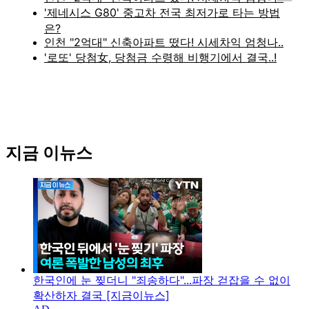
지금 이뉴스
한국인에 눈 찢더니 "죄송하다"...파장 걷잡을 수 없이
확산하자 결국 [지금이뉴스]