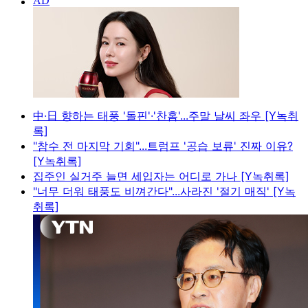
中·日 향하는 태풍 '돌핀'·'찬홈'...주말 날씨 좌우 [Y녹취
록]
"참수 전 마지막 기회"...트럼프 '공습 보류' 진짜 이유?
[Y녹취록]
집주인 실거주 늘면 세입자는 어디로 가나 [Y녹취록]
"너무 더워 태풍도 비껴간다"...사라진 '절기 매직' [Y녹
취록]