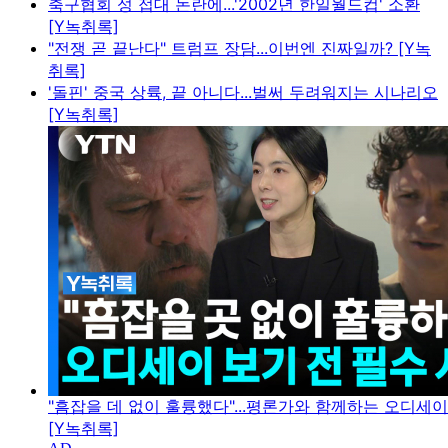
축구협회 성 접대 논란에...'2002년 한일월드컵' 소환
[Y녹취록]
"전쟁 곧 끝난다" 트럼프 장담...이번엔 진짜일까? [Y녹
취록]
'돌핀' 중국 상륙, 끝 아니다...벌써 두려워지는 시나리오
[Y녹취록]
"흠잡을 데 없이 훌륭했다"...평론가와 함께하는 오디세
[Y녹취록]