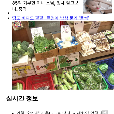
땅도 바다도 펄펄…폭염에 밥상 물가 '들썩'
실시간 정보
AD