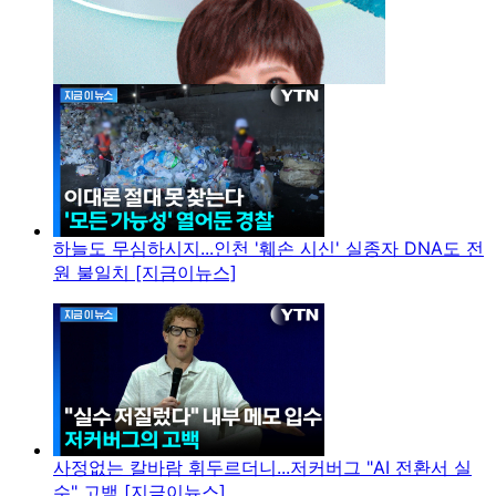
하늘도 무심하시지...인천 '훼손 시신' 실종자 DNA도 전
원 불일치 [지금이뉴스]
사정없는 칼바람 휘두르더니...저커버그 "AI 전환서 실
수" 고백 [지금이뉴스]