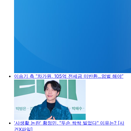
이승기 측 “차가원, 105억 전세금 미반환…엄벌 해야”
'사생활 논란' 황정민, "두손 싹싹 빌었다" 이유는? [사
건X파일]