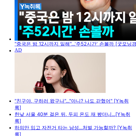
"중국은 밤 12시까지 일해"...'주52시간' 손볼까 [굿모닝
"친구야, 구하러 왔구나"..."아니? 나도 갇혔어" [Y녹취
록]
한낮 서울 40분 걸은 뒤, 두피 온도 재 봤더니...[Y녹취
록]
하의만 입고 자전거 타는 남성...처벌 가능할까? [Y녹취
록]