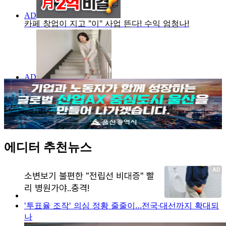
에디터 추천뉴스
'투표율 조작' 의심 정황 줄줄이…전국·대선까지 확대되
나