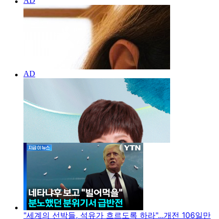
"세계의 선박들, 석유가 흐르도록 하라"...개전 106일만