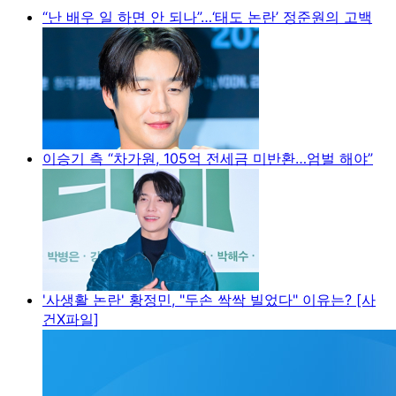
“난 배우 일 하면 안 되나”…‘태도 논란’ 정준원의 고백
이승기 측 “차가원, 105억 전세금 미반환…엄벌 해야”
'사생활 논란' 황정민, "두손 싹싹 빌었다" 이유는? [사
건X파일]