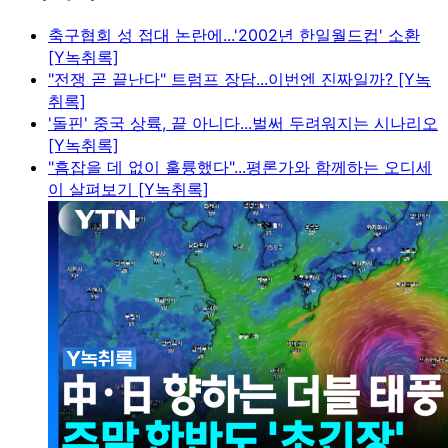
축구협회 성 접대 논란에...'2002년 한일월드컵' 소환
[Y녹취록]
"전쟁 곧 끝난다" 트럼프 장담...이번엔 진짜일까? [Y녹
취록]
'돌핀' 중국 상륙, 끝 아니다...벌써 두려워지는 시나리오
[Y녹취록]
"흠잡을 데 없이 훌륭했다"...평론가와 함께하는 오디세
이 살펴보기 [Y녹취록]