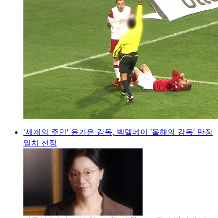
'세계의 주인' 윤가은 감독, 벡델데이 ‘올해의 감독’ 만장
일치 선정