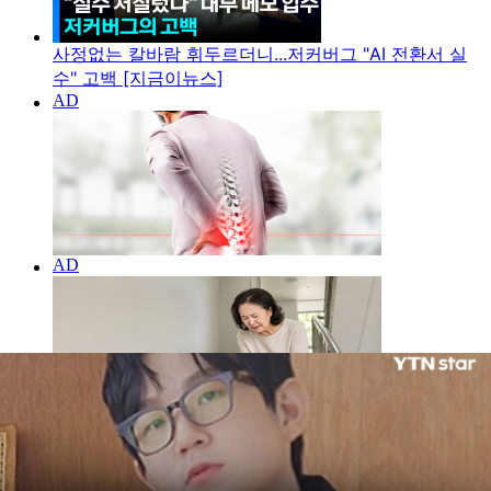
사정없는 칼바람 휘두르더니...저커버그 "AI 전환서 실
수" 고백 [지금이뉴스]