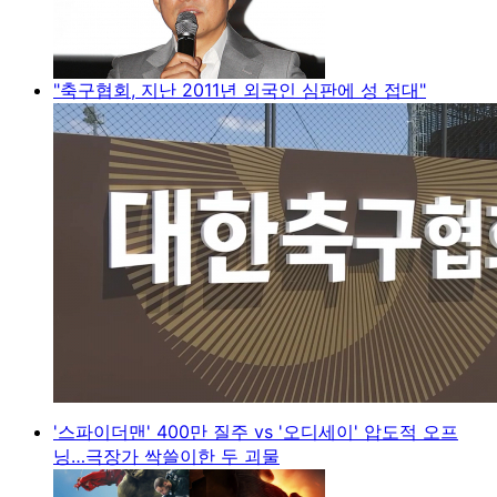
"축구협회, 지난 2011년 외국인 심판에 성 접대"
'스파이더맨' 400만 질주 vs '오디세이' 압도적 오프
닝…극장가 싹쓸이한 두 괴물