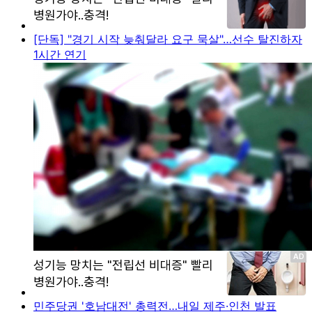
[단독] "경기 시작 늦춰달라 요구 묵살"…선수 탈진하자
1시간 연기
민주당권 '호남대전' 총력전…내일 제주·인천 발표