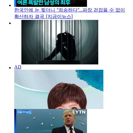
한국인에 눈 찢더니 "죄송하다"...파장 걷잡을 수 없이
확산하자 결국 [지금이뉴스]