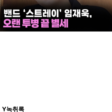
尹 '징역 30년' 선고...김계리 변호사가 법정 나오며 울
먹인 이유 [지금이뉴스]
Y녹취록