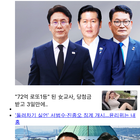
'돌려차기 실언' 서범수·진종오 징계 개시…윤리위는 내
홍