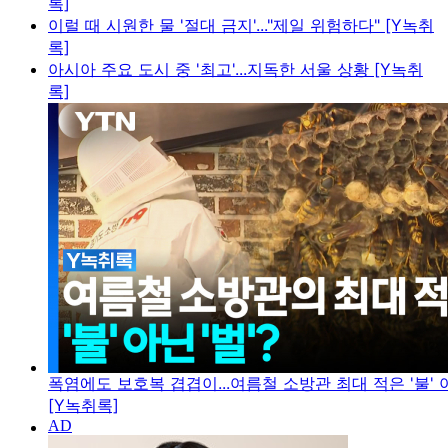
록]
이럴 때 시원한 물 '절대 금지'..."제일 위험하다" [Y녹취
록]
아시아 주요 도시 중 '최고'...지독한 서울 상황 [Y녹취
록]
폭염에도 보호복 겹겹이...여름철 소방관 최대 적은 '불' 아
[Y녹취록]