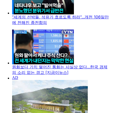
"세계의 선박들, 석유가 흐르도록 하라"...개전 106일만
에 전해진 종전합의
원화보다 가치 떨어진 통화는 사실상 없다...한국 경제
의 소리 없는 경고 [지금이뉴스]