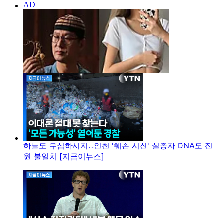
하늘도 무심하시지...인천 '훼손 시신' 실종자 DNA도 전
원 불일치 [지금이뉴스]