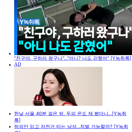
"친구야, 구하러 왔구나"..."아니? 나도 갇혔어" [Y녹취록]
한낮 서울 40분 걸은 뒤, 두피 온도 재 봤더니...[Y녹취
록]
하의만 입고 자전거 타는 남성...처벌 가능할까? [Y녹취