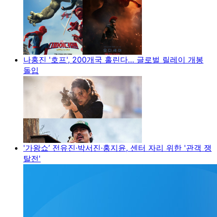
나홍진 '호프', 200개국 홀린다… 글로벌 릴레이 개봉
돌입
'가왕쇼’ 전유진·박서진·홍지윤, 센터 자리 위한 '관객 쟁
탈전'