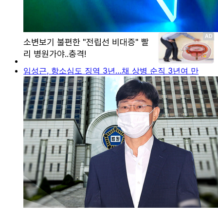
임성근, 항소심도 징역 3년…채 상병 순직 3년여 만