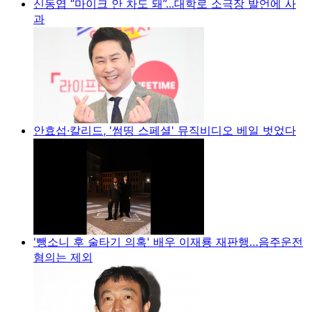
신동엽 “마이크 안 차도 돼”...대학로 소극장 발언에 사
과
안효섭·칼리드, '썸띵 스페셜' 뮤직비디오 베일 벗었다
'뺑소니 후 술타기 의혹' 배우 이재룡 재판행…음주운전
혐의는 제외