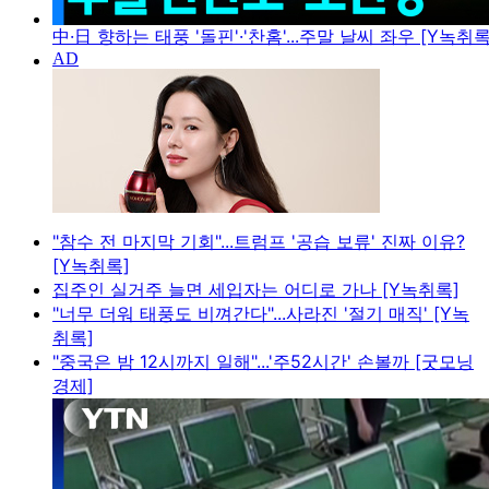
中·日 향하는 태풍 '돌핀'·'찬홈'...주말 날씨 좌우 [Y녹취록
"참수 전 마지막 기회"...트럼프 '공습 보류' 진짜 이유?
[Y녹취록]
집주인 실거주 늘면 세입자는 어디로 가나 [Y녹취록]
"너무 더워 태풍도 비껴간다"...사라진 '절기 매직' [Y녹
취록]
"중국은 밤 12시까지 일해"...'주52시간' 손볼까 [굿모닝
경제]