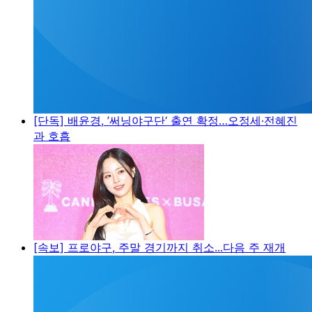
[단독] 배윤경, ’써닝야구단‘ 출연 확정…오정세·전혜진
과 호흡
[속보] 프로야구, 주말 경기까지 취소...다음 주 재개