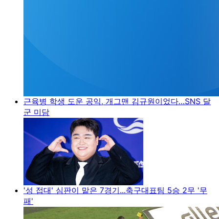
근육병 학생 도운 공익, 개그맨 김규원이었다…SNS 달
군 미담
'성 접대' 심판이 맡은 7경기...축구대표팀 5승 2무 '무
패'