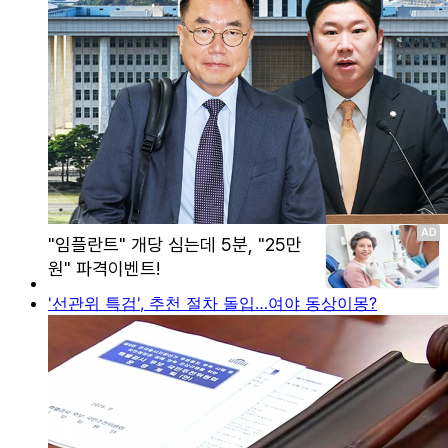
'선관위 특검', 추천 절차 돌입…여야 동상이몽?