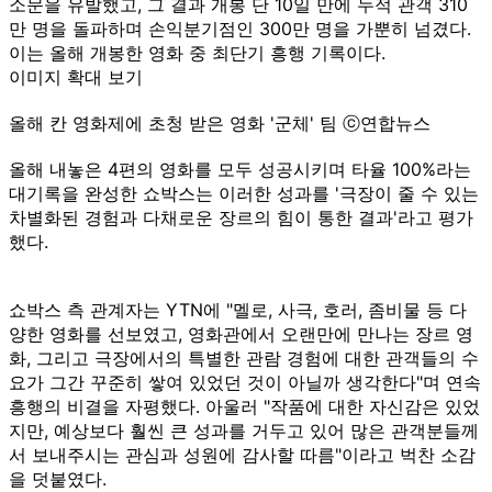
소문을 유발했고, 그 결과 개봉 단 10일 만에 누적 관객 310
만 명을 돌파하며 손익분기점인 300만 명을 가뿐히 넘겼다.
이는 올해 개봉한 영화 중 최단기 흥행 기록이다.
이미지 확대 보기
올해 칸 영화제에 초청 받은 영화 '군체' 팀 ⓒ연합뉴스
올해 내놓은 4편의 영화를 모두 성공시키며 타율 100%라는
대기록을 완성한 쇼박스는 이러한 성과를 '극장이 줄 수 있는
차별화된 경험과 다채로운 장르의 힘이 통한 결과'라고 평가
했다.
쇼박스 측 관계자는 YTN에 "멜로, 사극, 호러, 좀비물 등 다
양한 영화를 선보였고, 영화관에서 오랜만에 만나는 장르 영
화, 그리고 극장에서의 특별한 관람 경험에 대한 관객들의 수
요가 그간 꾸준히 쌓여 있었던 것이 아닐까 생각한다"며 연속
흥행의 비결을 자평했다. 아울러 "작품에 대한 자신감은 있었
지만, 예상보다 훨씬 큰 성과를 거두고 있어 많은 관객분들께
서 보내주시는 관심과 성원에 감사할 따름"이라고 벅찬 소감
을 덧붙였다.