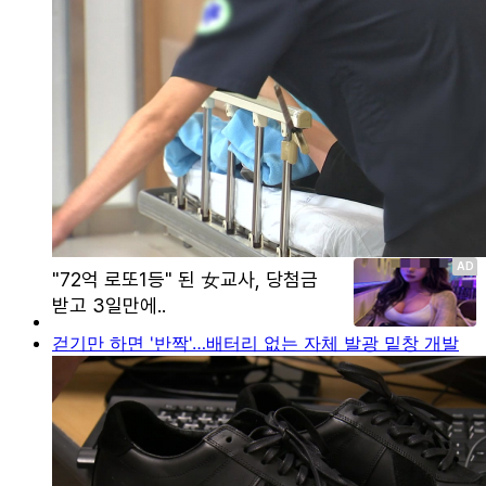
걷기만 하면 '반짝'…배터리 없는 자체 발광 밑창 개발