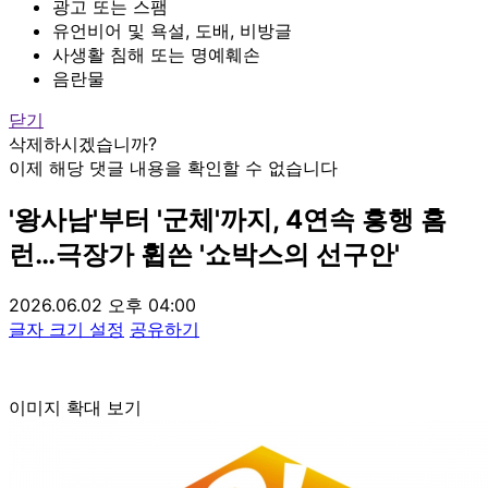
광고 또는 스팸
유언비어 및 욕설, 도배, 비방글
사생활 침해 또는 명예훼손
음란물
닫기
삭제하시겠습니까?
이제 해당 댓글 내용을 확인할 수 없습니다
'왕사남'부터 '군체'까지, 4연속 흥행 홈
런…극장가 휩쓴 '쇼박스의 선구안'
2026.06.02 오후 04:00
글자 크기 설정
공유하기
이미지 확대 보기