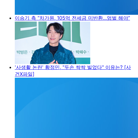
이승기 측 “차가원, 105억 전세금 미반환…엄벌 해야”
'사생활 논란' 황정민, "두손 싹싹 빌었다" 이유는? [사
건X파일]