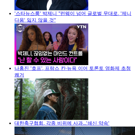
'스타뉴스룸' 박제니 "런웨이 넘어 글로벌 무대로, '제니
다움' 잃지 않을 것"
나홍진 '호프', 프랑스 칸·뉴욕 이어 토론토 영화제 초청
쾌거
대한축구협회, 각종 비위에 사과...'쇄신 약속'