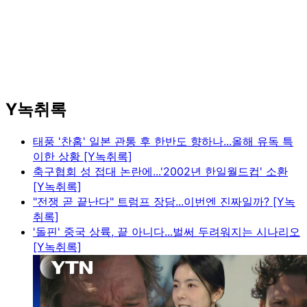
Y녹취록
태풍 '찬홈' 일본 관통 후 한반도 향하나...올해 유독 특
이한 상황 [Y녹취록]
축구협회 성 접대 논란에...'2002년 한일월드컵' 소환
[Y녹취록]
"전쟁 곧 끝난다" 트럼프 장담...이번엔 진짜일까? [Y녹
취록]
'돌핀' 중국 상륙, 끝 아니다...벌써 두려워지는 시나리오
[Y녹취록]