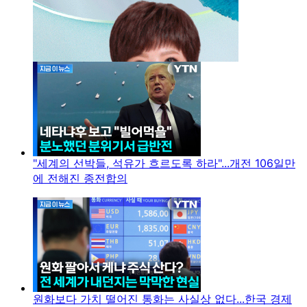
"세계의 선박들, 석유가 흐르도록 하라"...개전 106일만
에 전해진 종전합의
원화보다 가치 떨어진 통화는 사실상 없다...한국 경제