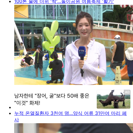
100톤 물에 더위 '싹'…놀이공원 여름축제 '활기'
누적 온열질환자 3천여 명…양식 어류 31만여 마리 폐
사