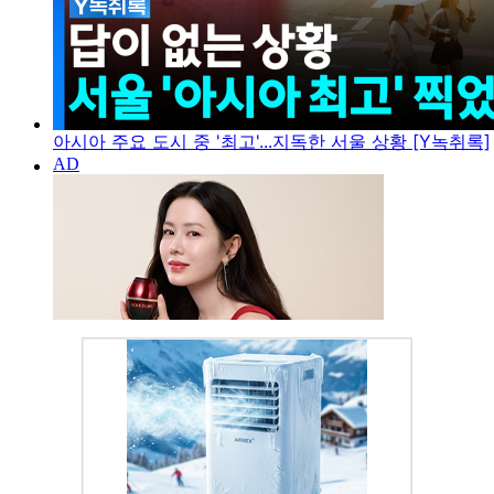
아시아 주요 도시 중 '최고'...지독한 서울 상황 [Y녹취록]