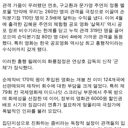
관객 가뭄이 우려됐던 연초, 구교환과 문가영 주연의 정통 멜
로물 ‘만약에 우리’는 260만 명의 관객을 극장으로 이끌며 손
익분기점 110만 명의 2.5배에 달하는 수익을 냈다. 이어 4월
에 출격한 김혜윤 주연의 체험형 공포 영화 ‘살목지’ 역시 공
포 장르 비수기라는 한계를 딛고 누적 관객 319만 명을 끌어
모으며 손익분기점 80만 명 대비 4배에 가까운 관객을 동원
했다. 특히 영화는 한국 공포영화 역사상 최고 흥행작이라는
수식어까지 갖게 됐다.
이러한 흥행 릴레이의 화룡점정은 연상호 감독의 신작 ‘군
체’가 장식했다.
순제작비 170억 원이 투입된 영화는 개봉 전 이미 124개국에
선판매되며 제작비 회수에 대한 부담을 크게 덜었다. 특히 제
79회 칸 국제영화제 미드나잇 스크리닝 부문에서 주목 받으
며 화제성을 선점한 데 이어, 정부의 영화관 6000원 할인권
배포 시기와 징검다리 연휴가 절묘하게 맞물리며 극장가에
폭발적인 인파를 불러 모았다.
집단지성으로 진화하는 좀비라는 독창적 설정이 관객들의 입