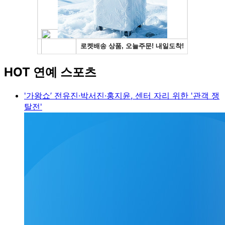
HOT 연예 스포츠
'가왕쇼’ 전유진·박서진·홍지윤, 센터 자리 위한 '관객 쟁
탈전'