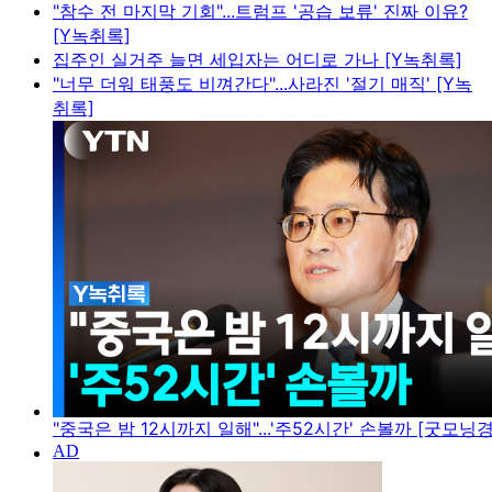
"참수 전 마지막 기회"...트럼프 '공습 보류' 진짜 이유?
[Y녹취록]
집주인 실거주 늘면 세입자는 어디로 가나 [Y녹취록]
"너무 더워 태풍도 비껴간다"...사라진 '절기 매직' [Y녹
취록]
"중국은 밤 12시까지 일해"...'주52시간' 손볼까 [굿모닝