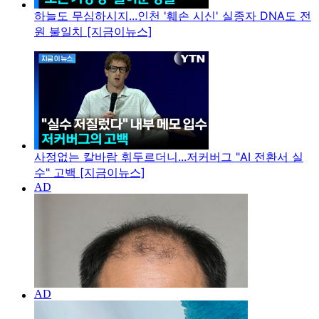
하늘도 무심하시지...인천 '훼손 시신' 실종자 DNA도 전
원 불일치 [지금이뉴스]
사정없는 칼바람 휘두르더니...저커버그 "AI 전환서 실
수" 고백 [지금이뉴스]