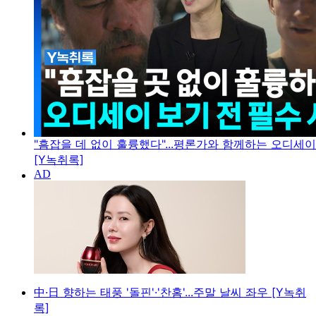
"흠잡을 데 없이 훌륭했다"...평론가와 함께하는 오디세
[Y녹취록]
中·日 향하는 태풍 '돌핀'·'찬홈'...주말 날씨 좌우 [Y녹취
록]