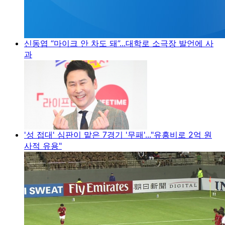
신동엽 “마이크 안 차도 돼”...대학로 소극장 발언에 사
과
'성 접대' 심판이 맡은 7경기 '무패'..."유흥비로 2억 원
사적 유용"