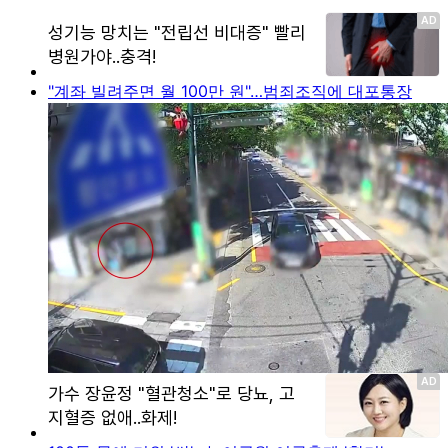
"계좌 빌려주면 월 100만 원"…범죄조직에 대포통장