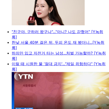
"친구야, 구하러 왔구나"..."아니? 나도 갇혔어" [Y녹취
록]
한낮 서울 40분 걸은 뒤, 두피 온도 재 봤더니...[Y녹취
록]
하의만 입고 자전거 타는 남성...처벌 가능할까? [Y녹취
록]
이럴 때 시원한 물 '절대 금지'..."제일 위험하다" [Y녹취
록]