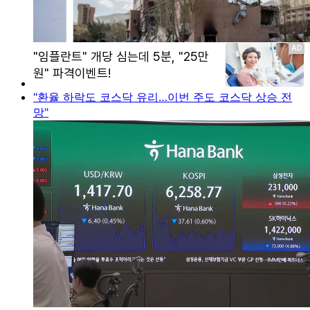
"환율 하락도 코스닥 유리…이번 주도 코스닥 상승 전
망"