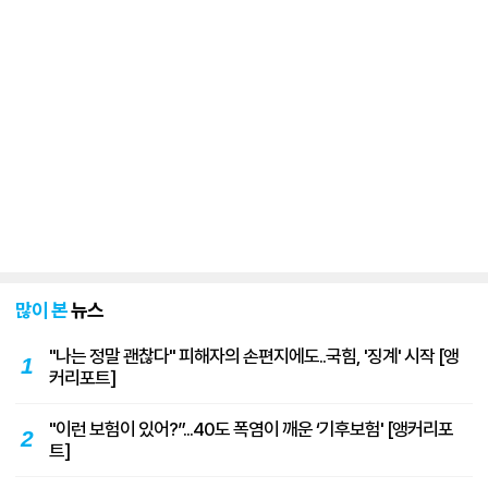
많이 본
뉴스
"나는 정말 괜찮다" 피해자의 손편지에도..국힘, '징계' 시작 [앵
1
커리포트]
"이런 보험이 있어?”...40도 폭염이 깨운 ‘기후보험' [앵커리포
2
트]