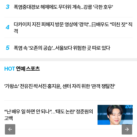
3
폭염중대경보 해제에도 무더위 계속...강릉 '극한 호우'
다카이치 지진 피해지 방문 영상에 '경악'...日배우도 "미친 짓" 직
4
격
5
폭염 속 '오존의 공습'...서울보다 위험한 곳 따로 있다
HOT
연예 스포츠
'가왕쇼’ 전유진·박서진·홍지윤, 센터 자리 위한 '관객 쟁탈전'
“난 배우 일 하면 안 되나”…‘태도 논란’ 정준원의
고백