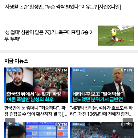
'사생활 논란' 황정민, "두손 싹싹 빌었다" 이유는? [사건X파일]
'성 접대' 심판이 맡은 7경기...축구대표팀 5승 2
무 '무패'
지금 이뉴스
한국인에 눈 찢더니 "죄송하다"...파
"세계의 선박들, 석유가 흐르도록 하
장 걷잡을 수 없이 확산하자 결국 [지
라"...개전 106일만에 전해진 종전합
금이뉴스]
의