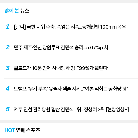
많이 본
뉴스
1
[날씨] 극한 더위 주춤, 폭염은 지속...동해안엔 100mm 폭우
2
민주 제주·인천 당원투표 김민석 승리...5.67%p 차
3
클로드가 10분 만에 사내망 해킹..."99%가 뚫린다"
4
트럼프 '무기 부족' 유출자 색출 지시..."여론 악화는 공화당 탓"
5
제주·인천 권리당원 합산 김민석 1위...정청래 2위 [현장영상+]
HOT
연예 스포츠