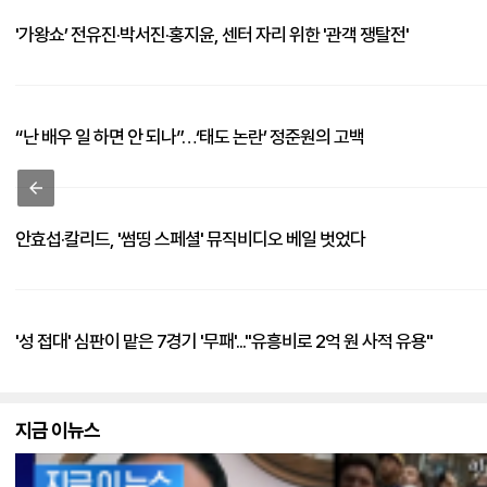
'가왕쇼’ 전유진·박서진·홍지윤, 센터 자리 위한 '관객 쟁탈전'
“난 배우 일 하면 안 되나”…‘태도 논란’ 정준원의 고백
안효섭·칼리드, '썸띵 스페셜' 뮤직비디오 베일 벗었다
'성 접대' 심판이 맡은 7경기 '무패'..."유흥비로 2억 원 사적 유용"
지금 이뉴스