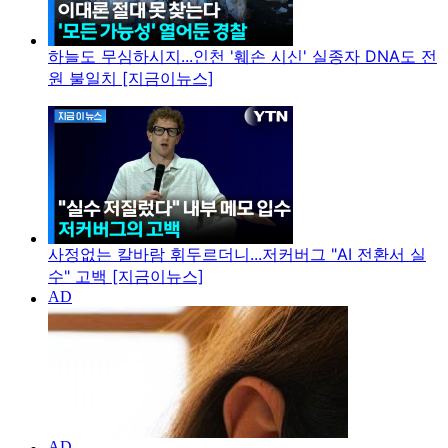
하늘도 무심하시지...인천 '훼손 시신' 실종자 DNA도 전
원 불일치 [지금이뉴스]
사정없는 칼바람 휘두르더니...저커버그 "AI 전환서 실
수" 고백 [지금이뉴스]