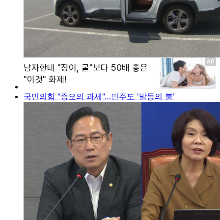
국민의힘 "증오의 과세"…민주도 '발등의 불'