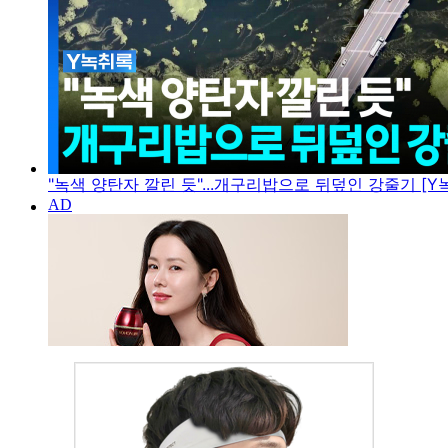
"녹색 양탄자 깔린 듯"...개구리밥으로 뒤덮인 강줄기 [Y