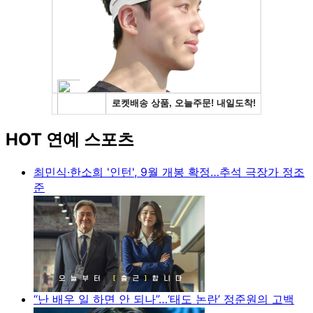
HOT 연예 스포츠
최민식·한소희 '인턴', 9월 개봉 확정…추석 극장가 정조
준
“난 배우 일 하면 안 되나”…‘태도 논란’ 정준원의 고백