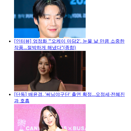
[인터뷰] 엄정화 "'오케이 마담2', 눈물 날 만큼 소중한
작품…절박하게 해냈다"(종합)
[단독] 배윤경, ’써닝야구단‘ 출연 확정…오정세·전혜진
과 호흡