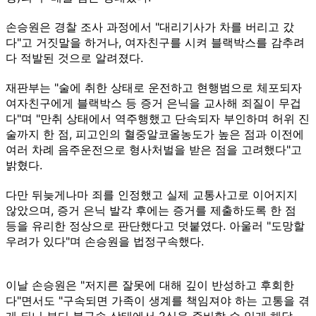
손승원은 경찰 조사 과정에서 "대리기사가 차를 버리고 갔
다"고 거짓말을 하거나, 여자친구를 시켜 블랙박스를 감추려
다 적발된 것으로 알려졌다.
재판부는 "술에 취한 상태로 운전하고 현행범으로 체포되자
여자친구에게 블랙박스 등 증거 은닉을 교사해 죄질이 무겁
다"며 "만취 상태에서 역주행했고 단속되자 부인하며 허위 진
술까지 한 점, 피고인의 혈중알코올농도가 높은 점과 이전에
여러 차례 음주운전으로 형사처벌을 받은 점을 고려했다"고
밝혔다.
다만 뒤늦게나마 죄를 인정했고 실제 교통사고로 이어지지
않았으며, 증거 은닉 발각 후에는 증거를 제출하도록 한 점
등을 유리한 정상으로 판단했다고 덧붙였다. 아울러 "도망할
우려가 있다"며 손승원을 법정구속했다.
이날 손승원은 "저지른 잘못에 대해 깊이 반성하고 후회한
다"면서도 "구속되면 가족이 생계를 책임져야 하는 고통을 겪
게 되니 부디 불구속 상태에서 2심을 준비할 수 있게 해달