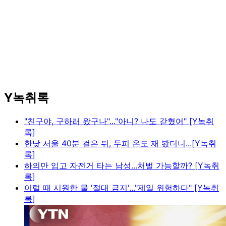
Y녹취록
"친구야, 구하러 왔구나"..."아니? 나도 갇혔어" [Y녹취
록]
한낮 서울 40분 걸은 뒤, 두피 온도 재 봤더니...[Y녹취
록]
하의만 입고 자전거 타는 남성...처벌 가능할까? [Y녹취
록]
이럴 때 시원한 물 '절대 금지'..."제일 위험하다" [Y녹취
록]