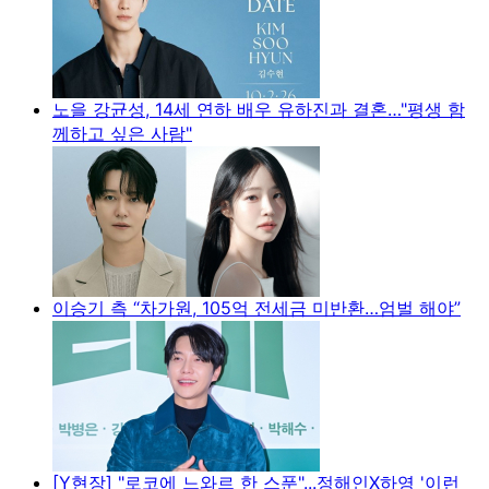
노을 강균성, 14세 연하 배우 유하진과 결혼…"평생 함
께하고 싶은 사람"
이승기 측 “차가원, 105억 전세금 미반환…엄벌 해야”
[Y현장] "로코에 느와르 한 스푼"...정해인X하영 '이런