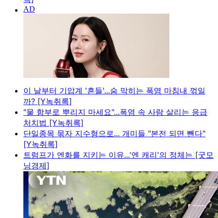
이 날부터 기압계 '흔들'...숨 막히는 폭염 마침내 꺾일
까? [Y녹취록]
"물 함부로 뿌리지 마세요"...폭염 속 사람 살리는 응급
처치법 [Y녹취록]
단일종목 묶자 지수형으로... 개미들 "본전 되면 뺀다"
[Y녹취록]
트럼프가 엔화를 지키는 이유...'엔 캐리'의 정체는 [굿모
닝경제]