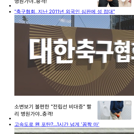
"축구협회, 지난 2011년 외국인 심판에 성 접대"
고속도로 왠 포탄?…1시간 넘게 '꼼짝 마'