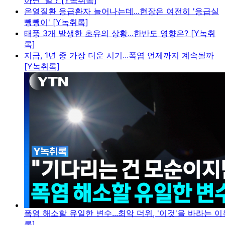
아닌 '벌'? [Y녹취록]
온열질환 응급환자 늘어나는데...현장은 여전히 '응급실
뺑뺑이' [Y녹취록]
태풍 3개 발생한 초유의 상황...한반도 영향은? [Y녹취
록]
지금, 1년 중 가장 더운 시기...폭염 언제까지 계속될까
[Y녹취록]
폭염 해소할 유일한 변수...최악 더위, '이것'을 바라는 이
록]