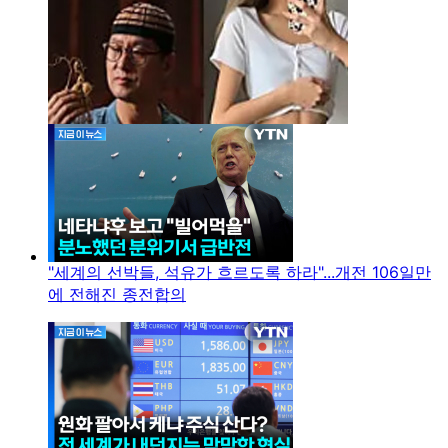
"세계의 선박들, 석유가 흐르도록 하라"...개전 106일만
에 전해진 종전합의