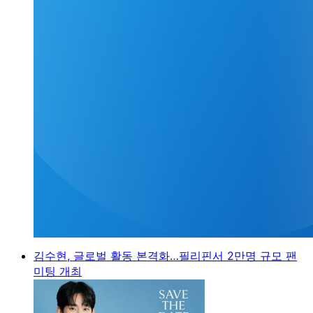
김수현, 글로벌 활동 본격화…필리핀서 2만명 규모 팬
미팅 개최