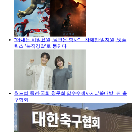
"아내는 비밀요원, 남편은 형사"… 차태현·엄지원, 넷플
릭스 '복직경찰'로 뭉친다
월드컵 졸전·국회 청문회·압수수색까지...'쑥대밭' 된 축
구협회