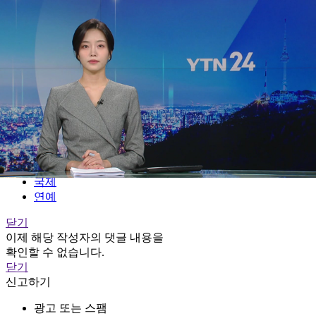
전체메뉴
YTN
TV프로그램
LIVE
홈
정치
경제
사회
국제
연예
닫기
이제 해당 작성자의 댓글 내용을
확인할 수 없습니다.
닫기
신고하기
광고 또는 스팸