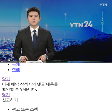
전체메뉴
YTN
TV프로그램
LIVE
홈
정치
경제
사회
국제
연예
닫기
이제 해당 작성자의 댓글 내용을
확인할 수 없습니다.
닫기
신고하기
광고 또는 스팸