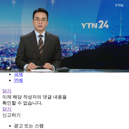
전체메뉴
YTN
TV프로그램
LIVE
홈
정치
경제
사회
국제
연예
닫기
이제 해당 작성자의 댓글 내용을
확인할 수 없습니다.
닫기
신고하기
광고 또는 스팸