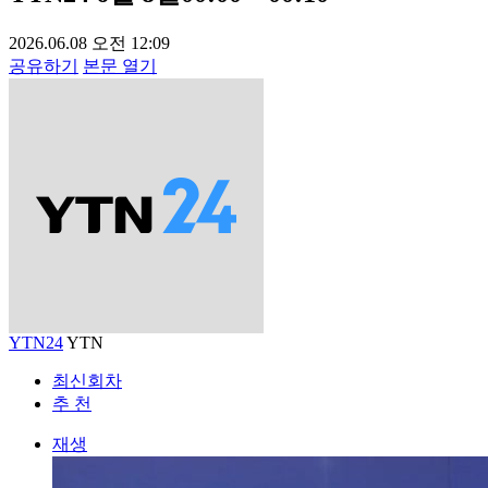
2026.06.08 오전 12:09
공유하기
본문 열기
YTN24
YTN
최신회차
추 천
재생