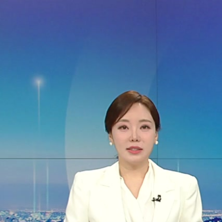
전체메뉴
YTN
TV프로그램
LIVE
홈
정치
경제
사회
국제
연예
닫기
이제 해당 작성자의 댓글 내용을
확인할 수 없습니다.
닫기
신고하기
광고 또는 스팸