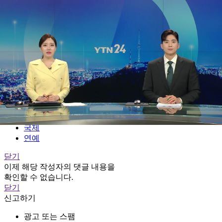
전체메뉴
YTN
TV프로그램
LIVE
홈
정치
경제
사회
국제
연예
닫기
이제 해당 작성자의 댓글 내용을
확인할 수 없습니다.
닫기
신고하기
광고 또는 스팸