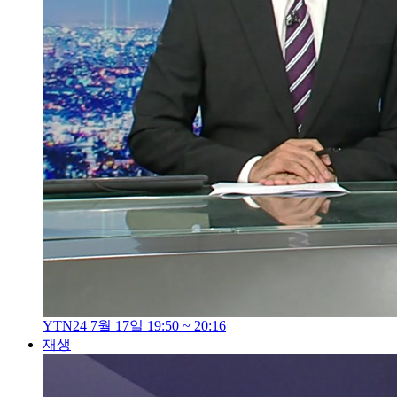
YTN24 7월 17일 19:50 ~ 20:16
재생