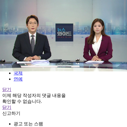
전체메뉴
YTN
TV프로그램
LIVE
홈
정치
경제
사회
국제
연예
닫기
이제 해당 작성자의 댓글 내용을
확인할 수 없습니다.
닫기
신고하기
광고 또는 스팸