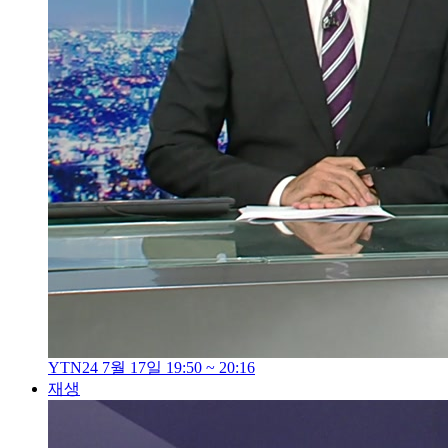
YTN24 7월 17일 19:50 ~ 20:16
재생