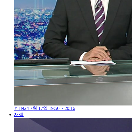
YTN24 7월 17일 19:50 ~ 20:16
재생