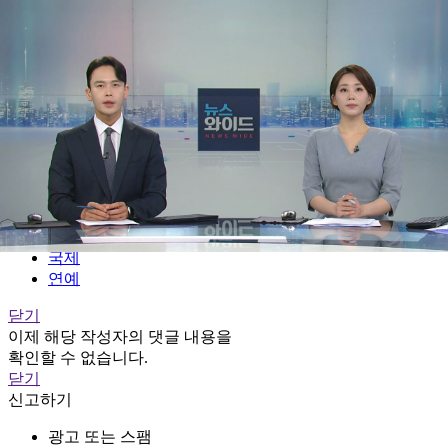
전체메뉴
YTN
TV프로그램
LIVE
홈
정치
경제
사회
국제
연예
닫기
이제 해당 작성자의 댓글 내용을
확인할 수 없습니다.
닫기
신고하기
광고 또는 스팸