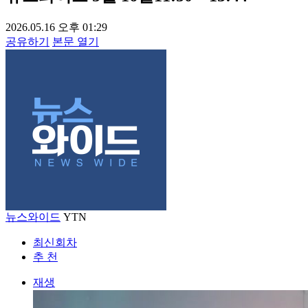
2026.05.16 오후 01:29
공유하기
본문 열기
뉴스와이드
YTN
최신회차
추 천
재생