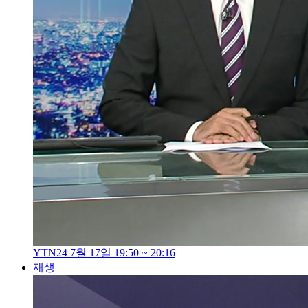
YTN24 7월 17일 19:50 ~ 20:16
재생