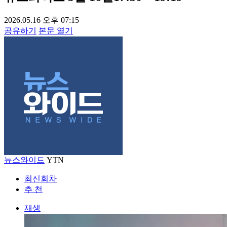
2026.05.16 오후 07:15
공유하기
본문 열기
뉴스와이드
YTN
최신회차
추 천
재생