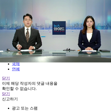
전체메뉴
YTN
TV프로그램
LIVE
홈
정치
경제
사회
국제
연예
닫기
이제 해당 작성자의 댓글 내용을
확인할 수 없습니다.
닫기
신고하기
광고 또는 스팸