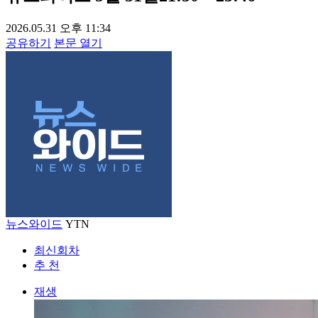
2026.05.31 오후 11:34
공유하기
본문 열기
뉴스와이드
YTN
최신회차
추 천
재생