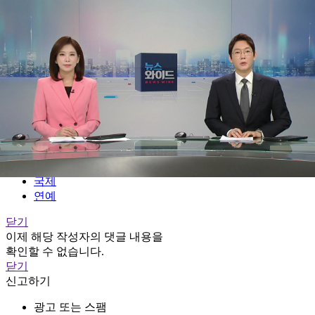
전체메뉴
YTN
TV프로그램
LIVE
홈
정치
경제
사회
국제
연예
닫기
이제 해당 작성자의 댓글 내용을
확인할 수 없습니다.
닫기
신고하기
광고 또는 스팸