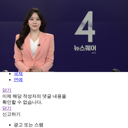
전체메뉴
YTN
TV프로그램
LIVE
홈
정치
경제
사회
국제
연예
닫기
이제 해당 작성자의 댓글 내용을
확인할 수 없습니다.
닫기
신고하기
광고 또는 스팸