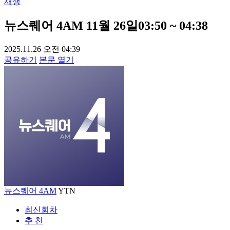
재생
뉴스퀘어 4AM 11월 26일03:50 ~ 04:38
2025.11.26 오전 04:39
공유하기
본문 열기
뉴스퀘어 4AM
YTN
최신회차
추 천