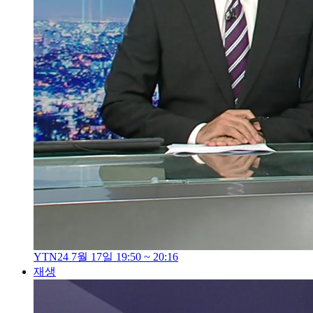
YTN24 7월 17일 19:50 ~ 20:16
재생