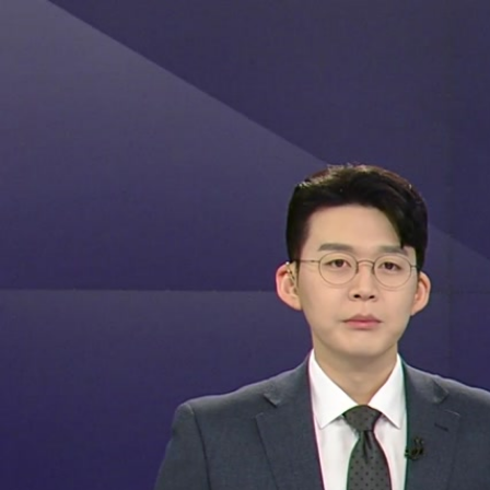
전체메뉴
YTN
TV프로그램
LIVE
홈
정치
경제
사회
국제
연예
닫기
이제 해당 작성자의 댓글 내용을
확인할 수 없습니다.
닫기
신고하기
광고 또는 스팸