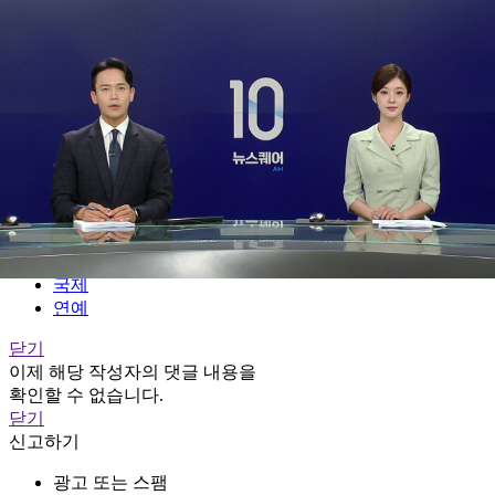
전체메뉴
YTN
TV프로그램
LIVE
홈
정치
경제
사회
국제
연예
닫기
이제 해당 작성자의 댓글 내용을
확인할 수 없습니다.
닫기
신고하기
광고 또는 스팸