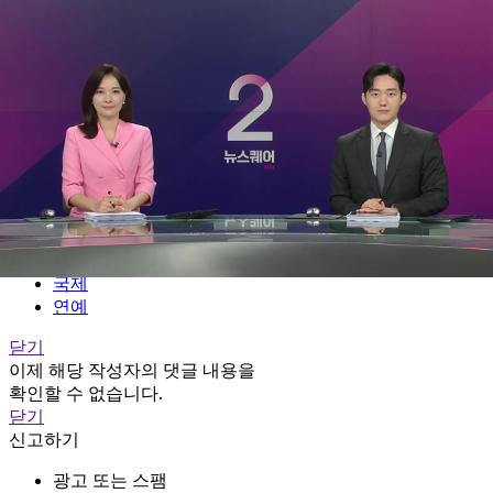
전체메뉴
YTN
TV프로그램
LIVE
홈
정치
경제
사회
국제
연예
닫기
이제 해당 작성자의 댓글 내용을
확인할 수 없습니다.
닫기
신고하기
광고 또는 스팸