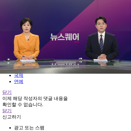
전체메뉴
YTN
TV프로그램
LIVE
홈
정치
경제
사회
국제
연예
닫기
이제 해당 작성자의 댓글 내용을
확인할 수 없습니다.
닫기
신고하기
광고 또는 스팸