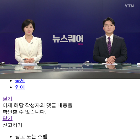
전체메뉴
YTN
TV프로그램
LIVE
홈
정치
경제
사회
국제
연예
닫기
이제 해당 작성자의 댓글 내용을
확인할 수 없습니다.
닫기
신고하기
광고 또는 스팸