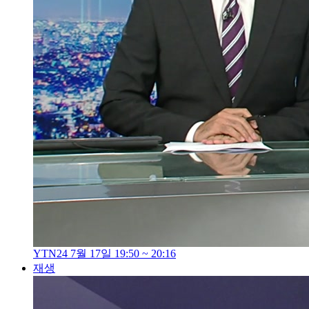
YTN24 7월 17일 19:50 ~ 20:16
재생