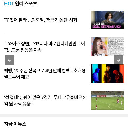
HOT
연예 스포츠
"꾸짖어 달라"…김희철, '태극기 논란' 사과
트와이스 정연, JYP 떠나 바로엔터테인먼트 이
적…그룹 활동은 지속
빅뱅, 20주년 신곡으로 4년 만에 컴백…초대형
월드투어 예고
'성 접대' 심판이 맡은 7경기 '무패'..."유흥비로 2
억 원 사적 유용"
지금 이뉴스