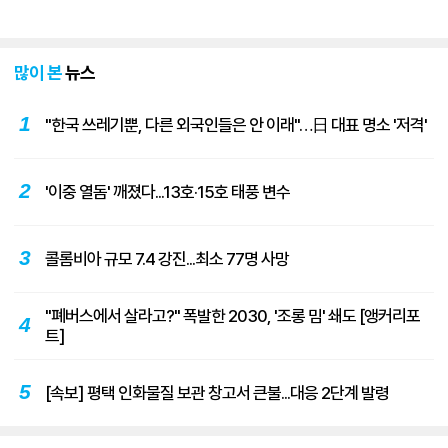
많이 본
뉴스
1
"한국 쓰레기뿐, 다른 외국인들은 안 이래"…日 대표 명소 '저격'
2
'이중 열돔' 깨졌다...13호·15호 태풍 변수
3
콜롬비아 규모 7.4 강진...최소 77명 사망
"폐버스에서 살라고?" 폭발한 2030, '조롱 밈' 쇄도 [앵커리포
4
트]
5
[속보] 평택 인화물질 보관 창고서 큰불...대응 2단계 발령