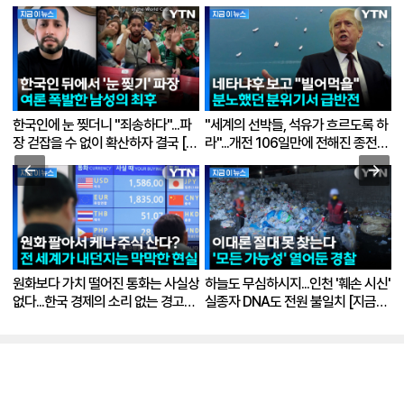
한국인에 눈 찢더니 "죄송하다"...파
"세계의 선박들, 석유가 흐르도록 하
장 걷잡을 수 없이 확산하자 결국 [지
라"...개전 106일만에 전해진 종전합
금이뉴스]
의
원화보다 가치 떨어진 통화는 사실상
하늘도 무심하시지...인천 '훼손 시신'
없다...한국 경제의 소리 없는 경고
실종자 DNA도 전원 불일치 [지금이
[지금이뉴스]
뉴스]