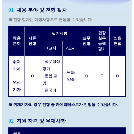
01
채용 분야 및 전형 절차
※ 전형 절차는 예정사항으로 변동될 수 있습니다.
현장
필기시험
채용
서류
실무
실무
임원
분야
전형
전형
능력
면접
1교시
2교시
평가
· 직무적성
취재
평가
기자
논술/
O
· 종합 교
O
O
O
약술
영상
양
기자
· 한국어
※ 취재기자의 경우 전형 중 카메라테스트가 진행될 수 있습니다.
02
지원 자격 및 우대사항