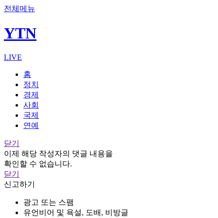
전체메뉴
YTN
LIVE
홈
정치
경제
사회
국제
연예
닫기
이제 해당 작성자의 댓글 내용을
확인할 수 없습니다.
닫기
신고하기
광고 또는 스팸
유언비어 및 욕설, 도배, 비방글