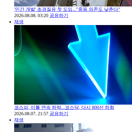
'민간 개발' 초경질유 첫 도입..."중동 의존도 낮춘다"
2026.08.08. 03:20
공유하기
재생
코스피, 이틀 연속 하락...코스닥, 다시 800선 하회
2026.08.07. 21:57
공유하기
재생