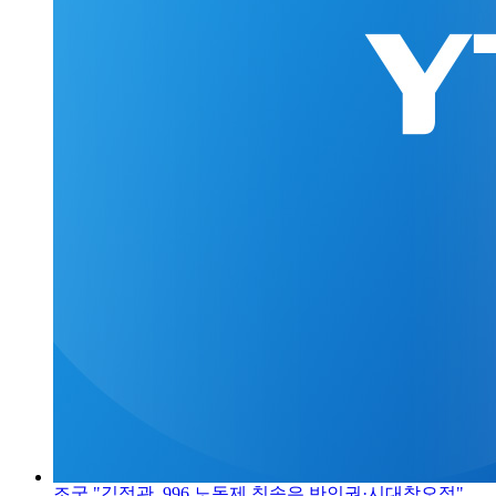
조국 "김정관, 996 노동제 칭송은 반인권·시대착오적"