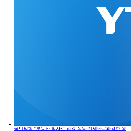
국민의힘 "부동산 참사로 집값 폭등·전세난...'과감한 생